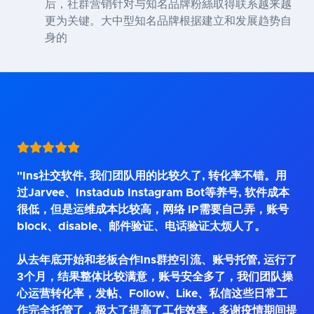
后，社群营销针对与知名品牌粉絲取得联系越来越
更为关键。大中型知名品牌根据建立和发展趋势自
身的
"Ins社交软件, 我们团队用的比较久了, 转化率不错。用
过Jarvee、Instadub Instagram Bot等养号, 软件成本
很低，但是运维成本比较高，网络 IP需要自己弄，账号
block、disable、邮件验证、电话验证太烦人了。
从去年底开始和老板合作Ins群控引流、账号托管, 运行了
3个月，结果整体比较满意，账号安全多了，我们团队操
心运营转化率，发帖、Follow、Like、私信这些日常工
作完全托管了，极大了提高了工作效率，多谢疫情期间提