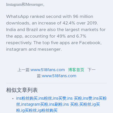
Instagram和Messenger。
WhatsApp ranked second with 96 million
downloads, an increase of 42.4% over 2019.
India and Brazil are also the largest markets for
the app, accounting for 49% and 6.7%
respectively. The top five apps are Facebook,
instagram and messenger.
上一篇:
www.518fans.com
博客首页
下一
篇:
www.518fans.com
相似文章列表
ins粉丝购买,ins粉丝,ins买赞,ins 买粉,ins赞,ins买粉
丝,instagram买粉,ins刷粉,ins 买粉,买粉丝,ig买
粉,ig买粉丝,ig粉丝购买