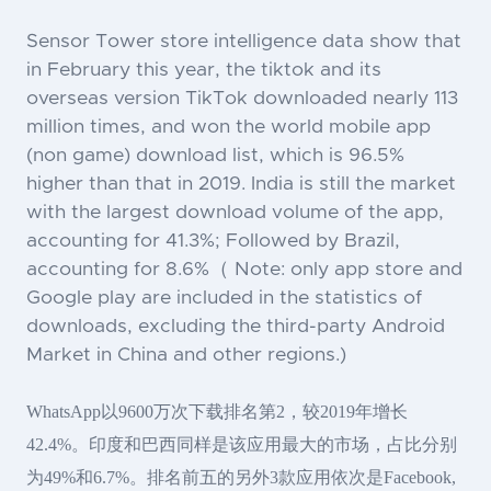
Sensor Tower store intelligence data show that
in February this year, the tiktok and its
overseas version TikTok downloaded nearly 113
million times, and won the world mobile app
(non game) download list, which is 96.5%
higher than that in 2019. India is still the market
with the largest download volume of the app,
accounting for 41.3%; Followed by Brazil,
accounting for 8.6%（ Note: only app store and
Google play are included in the statistics of
downloads, excluding the third-party Android
Market in China and other regions.)
WhatsApp以9600万次下载排名第2，较2019年增长
42.4%。印度和巴西同样是该应用最大的市场，占比分别
为49%和6.7%。排名前五的另外3款应用依次是Facebook,