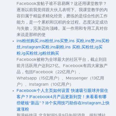
Facebook发帖子谁不容易啊？这还用课堂教学？
逐渐以前我觉得跟大伙儿表明下。我课堂教学的內
容归属于精益求精化经营，磨练的是综合性的工作
能力，是一个累积和沉积的全过程。态度决定成功
与失败，完美迈向顶峰。某一作用和专用工具对你
来说是那样的使
ins粉丝购买,ins粉丝,ins买赞,ins 买粉,ins赞,ins买粉
丝,instagram买粉,ins刷粉,ins 买粉,买粉丝,ig买
粉,ig买粉丝,ig粉丝购买
Facebook被称为全球最大的社区平台，截止到目
前月活跃用户达到27亿。Facebook有四大家族产
品，包括Facebook（22亿用户）、
Whatsapp（15亿用户）、Messenger（13亿用
户）、Instagram（10亿用户）
Facebook个人主页如何设置 快速吸引眼球并留住
客户？|Facebook4月产品更新到货！来看看有哪
些硬核“新品”？|8个实用技巧助你在Instagram上快
速涨粉
新浪科技讯 北京时间5月9日午间消息，据彭博社