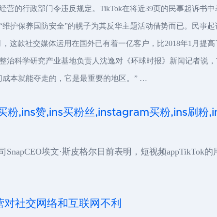
营的行政部门令违反规定。TikTok在将近39页的民事起诉书
“维护保养国防安全”的幌子为其反华主题活动借势而已。民事
年7月，这款社交媒体运用在国外已有着一亿客户，比2018年1月提高了
治科学研究产业基地负责人沈逸对《环球时报》新闻记者说，Ti
成本就能夺走的，它是最重要的地区。” …
 买粉,ins赞,ins买粉丝,instagram买粉,ins刷粉
公司SnapCEO埃文·斯皮格尔日前表明，短视频appTik
禁止运营对社交网络和互联网不利