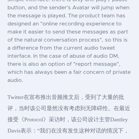
button, and the sender's Avatar will jump when
the message is played. The product team has
designed an "online recording experience to
make it easier to send these messages as part
of the natural conversation process", so this is
a difference from the current audio tweet
interface. In the case of abuse of audio DM,
there is also an option of "report message",
which has always been a fair concern of private
audio.
Twitter在宣布推出音频推文后，受到了大量的批
评，当时该公司显然没有考虑到无障碍性。在最近
接受《Protocol》采访时，该公司设计主管Dantley
Davis表示：“我们在没有发生这种对话的情况下，