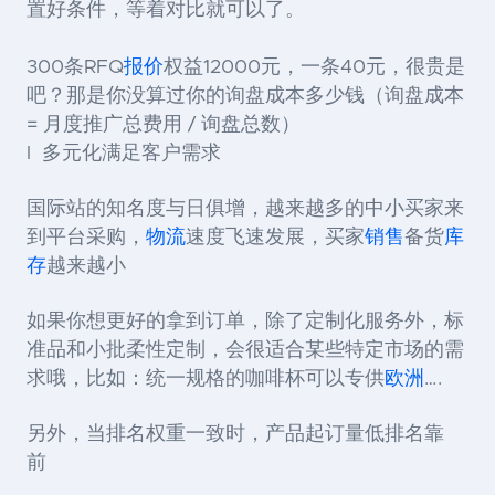
置好条件，等着对比就可以了。
300条RFQ
报价
权益12000元，一条40元，很贵是
吧？那是你没算过你的询盘成本多少钱（询盘成本
= 月度推广总费用 / 询盘总数）
l 多元化满足客户需求
国际站的知名度与日俱增，越来越多的中小买家来
到平台采购，
物流
速度飞速发展，买家
销售
备货
库
存
越来越小
如果你想更好的拿到订单，除了定制化服务外，标
准品和小批柔性定制，会很适合某些特定市场的需
求哦，比如：统一规格的咖啡杯可以专供
欧洲
….
另外，当排名权重一致时，产品起订量低排名靠
前