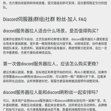
热，也方便后续复购和持续放量，提交链接后即可安排，适合重视稳定交付的团
队。
Discord伺服器|群组|社群 粉丝-加人 FAQ
discord服务器拉人适合什么场景，是否值得购买？
如果你在做账号冷启动、主页包装和社群增长需求，discord服务器拉人通常更适
合用来补基础数据、提升第一眼观感和配合内容节奏。对跨境卖家、创作者和营
销团队来说，先把资料、链接和近期内容准备好，再按预算分批安排，会比一次
性冲量更稳，也更方便后续继续追加。
第一次做discord服务器拉人，应该怎么购买更稳？
建议先确认链接、数量、目标地区和希望开始的时间，再从小套餐测试。如果你
还想覆盖discord刷粉丝或discord买粉，可以按同一推广周期分步下单，边看承
接和转化边追加，这样预算更好控，客服也更容易根据进度帮你调整安排。
discord服务器拉人能和discord刷粉丝一起安排吗？
可以，很多用户会把discord服务器拉人和discord刷粉丝放在同一波推广里，先
补基础数据，再做互动或放量，看起来会更自然。这样更适合活动预热、品牌推
广和账号冷启动，也方便客服根据当前节奏、数量和排期帮你拆分套餐。