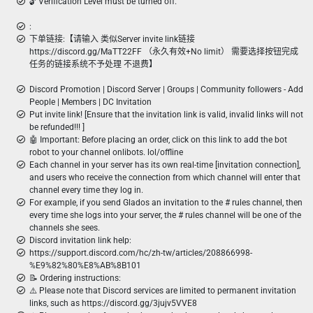
🔓 Verification Level must be turned off.
:
下单链接:【请输入 类似Server invite link链接
https://discord.gg/MaTT22FF （永久有效+No limit） 需要选择按钮完成
任务的链接系统不予处理 不退费】
Discord Promotion | Discord Server | Groups | Community followers - Add
People | Members | DC Invitation
Put invite link! [Ensure that the invitation link is valid, invalid links will not
be refunded!!! ]
🤖 Important: Before placing an order, click on this link to add the bot
robot to your channel onlibots. lol/offline
Each channel in your server has its own real-time [invitation connection],
and users who receive the connection from which channel will enter that
channel every time they log in.
For example, if you send Glados an invitation to the # rules channel, then
every time she logs into your server, the # rules channel will be one of the
channels she sees.
Discord invitation link help:
https://support.discord.com/hc/zh-tw/articles/208866998-
%E9%82%80%E8%AB%8B101
📝 Ordering instructions:
⚠️ Please note that Discord services are limited to permanent invitation
links, such as https://discord.gg/3jujv5VVE8