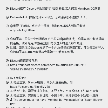
任务的链接系统不予处理 不退费】
Discord推广|Discord伺服器|群组|社群 粉丝-加人|成员Members|DC邀请
Put invite link! [确保邀请link有效，无效链接恕不退款！！！]
🤖重要: 下单前，点击这个链接，添加bot机器人到你的频道
onlybots.lol/offline
你伺服器中的每一个频道都有自己的即时[邀请连接]，你是从哪个频道提取
的连接，收到的用户就会在他们每次登入时进入那个频道。
比如，如果你给Glados发送了一个#rule频道的邀请连接，那么每次她登入
你的伺服器时#rules频道将会是她一个看到的频道。
Discord邀请链接帮助:
https://support.discord.com/hc/zh-tw/articles/208866998-
%E9%82%80%E8%AB%8B101
📝下单说明：
⚠️ 特别注意，Discord服务，限永久邀请链接，如
https://discord.gg/3jujv5VVE8
⚠️ 特别注意，需要完成任务的，不要下单，否则系统不予处理 不退费
⚠️ 特别注意，需要身份验证的，不要下单，否则系统不予处理 不退费
🔓 The server must not have "Member Bot Verification" or "Spam Blocker
Bot".