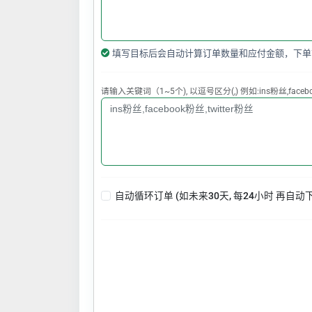
填写目标后会自动计算订单数量和应付金额，下单
请输入关键词（1~5个), 以逗号区分(,) 例如:ins粉丝,faceboo
自动循环订单 (如未来30天, 每24小时 再自动