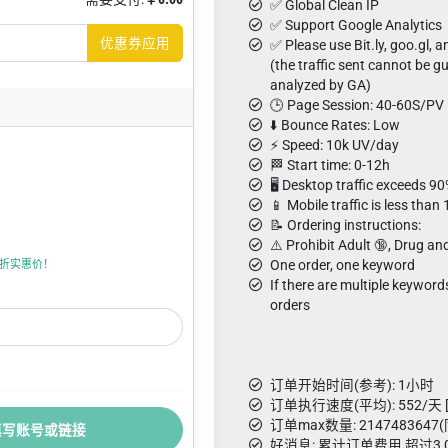
✅ Global Clean IP
✅ Support Google Analytics
优惠券应用
✅ Please use Bit.ly, goo.gl, an
(the traffic sent cannot be 
analyzed by GA)
🕒 Page Session: 40-60S/PV
⬇️ Bounce Rates: Low
⚡ Speed: 10k UV/day
🏁 Start time: 0-12h
🖥️ Desktop traffic exceeds 9
📱 Mobile traffic is less than
📝 Ordering instructions:
⚠️ Prohibit Adult 🔞, Drug an
One order, one keyword
折上折实惠价！
If there are multiple keyword
orders
订单开始时间(参考): 1小时
订单执行速度(平均): 552/天 
订单max数量: 214748364
填写账号或链接
好消息: 累计订单费用 超过3