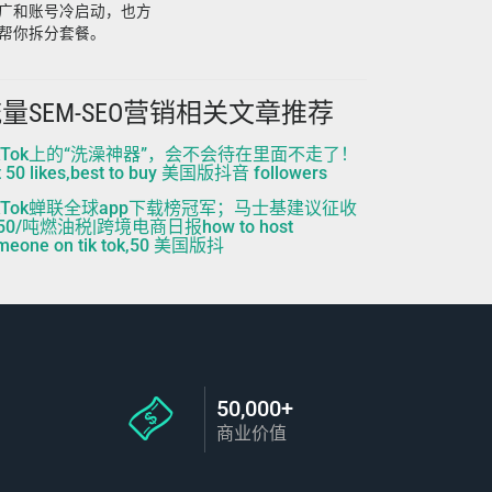
广和账号冷启动，也方
帮你拆分套餐。
量SEM-SEO营销相关文章推荐
ikTok上的“洗澡神器”，会不会待在里面不走了！
t 50 likes,best to buy 美国版抖音 followers
ikTok蝉联全球app下载榜冠军；马士基建议征收
50/吨燃油税|跨境电商日报how to host
meone on tik tok,50 美国版抖
50,000+
商业价值