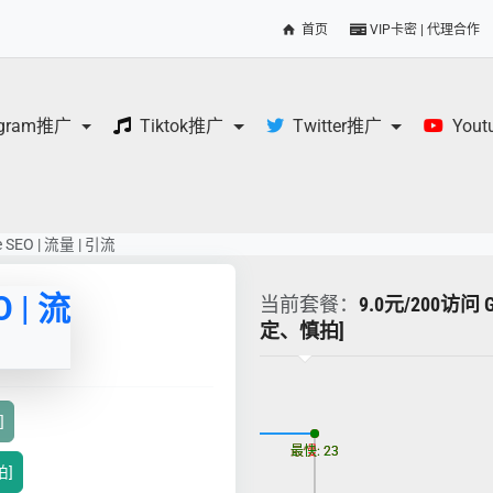
首页
VIP卡密 | 代理合作
egram推广
Tiktok推广
Twitter推广
You
le SEO | 流量 | 引流
O | 流
当前套餐：
9.0元/200访问 
定、慎拍]
更新时间: 2026-08-06
]
最慢: 23
最快: 23
拍]