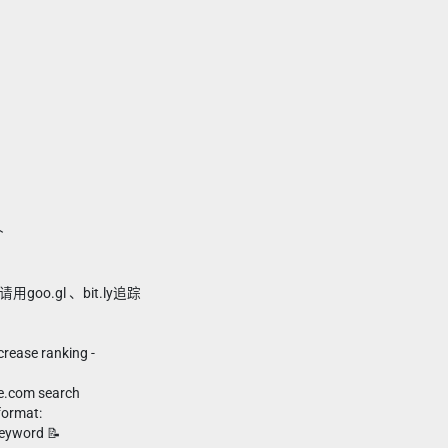
个
oo.gl 、bit.ly追踪
ncrease ranking -
）
le.com search
format:
eyword 📝