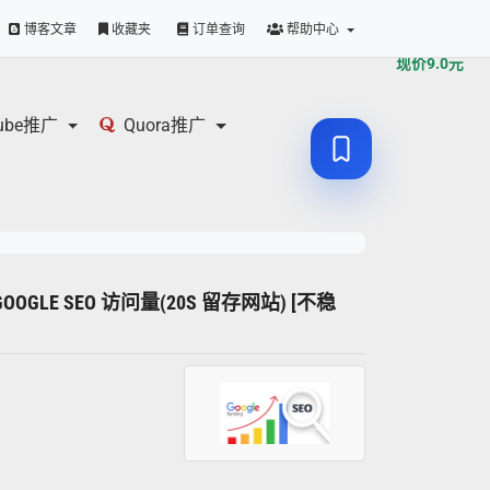
原价
9.0
元
博客文章
收藏夹
订单查询
帮助中心
现价
9.0
元
tube推广
Quora推广
GOOGLE SEO 访问量(20S 留存网站) [不稳