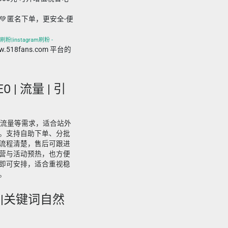
💚 匿名下单，更安全-便
刷粉|instagram刷粉 -
ww.518fans.com 平台的
 SEO | 流量 | 引
SEO、流量等需求，适合站外
。支持自助下单、分批
流程清楚，售后可跟进
营与活动预热，也方便
即可安排，适合重视稳
。
套餐|关键词自然