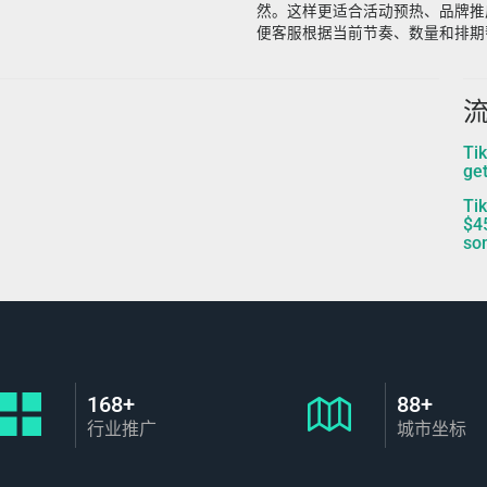
然。这样更适合活动预热、品牌推
便客服根据当前节奏、数量和排期
流
T
ge
T
$4
so
168+
88+
行业推广
城市坐标