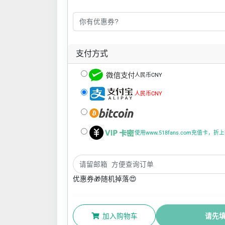
支付方式
人民币CNY
人民币CNY
使用www.518fans.com充值卡，
优惠券🎁随机掉落😍
加入购物车
请先