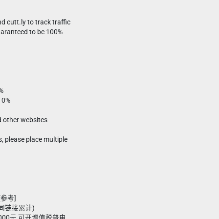
d cutt.ly to track traffic
guaranteed to be 100%
0%
 10%
d other websites
s, please place multiple
[参考]
7(同链接累计)
,000元 可开增值税普电