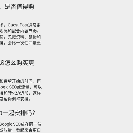
场景，是否值得购
uest Post通常更
观感和配合内容节奏。
说，先把资料、链接和
排，会比一次性冲量更
，应该怎么购买更
和希望开始的时间，再
le SEO或流量，可以
接和转化边追加，这样
度帮你调整安排。
e SEO一起安排吗？
oogle SEO放在同一波
或放量，看起来会更自