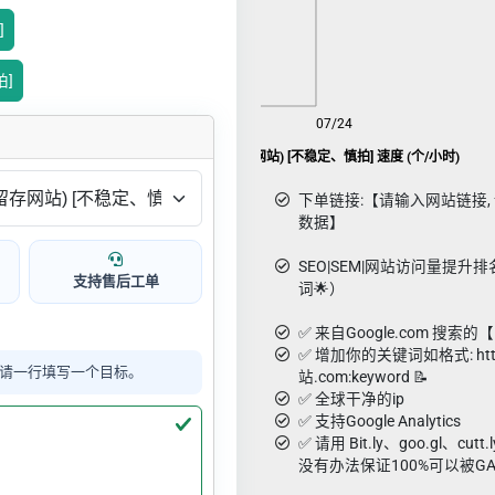
]
拍]
08/06
07/24
Google SEO 访问量(20s 留存网站) [不稳定、慎拍] 速度 (个/小时)
下单链接:【请输入网站链接, 请用g
数据】
SEO|SEM|网站访问量提升排名-
支持售后工单
词🌟）
✅ 来自Google.com 搜索
✅ 增加你的关键词如格式: http
请一行填写一个目标。
站.com:keyword 📝
✅ 全球干净的ip
✅ 支持Google Analytics
✅ 请用 Bit.ly、goo.gl、c
没有办法保证100%可以被G