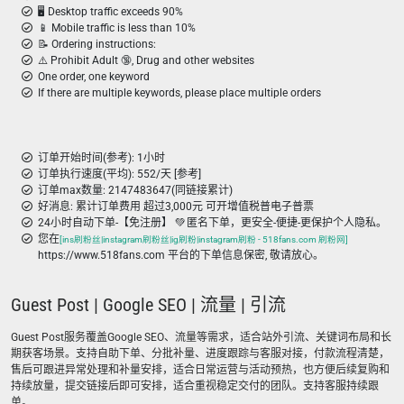
🖥️ Desktop traffic exceeds 90%
📱 Mobile traffic is less than 10%
📝 Ordering instructions:
⚠️ Prohibit Adult 🔞, Drug and other websites
One order, one keyword
If there are multiple keywords, please place multiple orders
订单开始时间(参考): 1小时
订单执行速度(平均): 552/天 [参考]
订单max数量: 2147483647(同链接累计)
好消息: 累计订单费用 超过3,000元 可开增值税普电子普票
24小时自动下单-【免注册】 💚 匿名下单，更安全-便捷-更保护个人隐私。
您在
[ins刷粉丝|instagram刷粉丝|ig刷粉|instagram刷粉 - 518fans.com 刷粉网]
https://www.518fans.com 平台的下单信息保密, 敬请放心。
Guest Post | Google SEO | 流量 | 引流
Guest Post服务覆盖Google SEO、流量等需求，适合站外引流、关键词布局和长
期获客场景。支持自助下单、分批补量、进度跟踪与客服对接，付款流程清楚，
售后可跟进异常处理和补量安排，适合日常运营与活动预热，也方便后续复购和
持续放量，提交链接后即可安排，适合重视稳定交付的团队。支持客服持续跟
单。