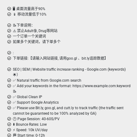
🖥️ 桌面流量高于90%
📱 移动流量低于10%
📝下单说明：
⚠️ 禁止Adult🔞, Drug等网站
一个订单一个关键词
如果多个关键词，请下单多个
:
下单链接:【请输入网站链接, 请用goo.gl 、bit.ly追踪数据】
SEO | SEM | Website traffic increase ranking - Google.com (keywords)
🌟）
✅ Natural traffic from Google.com search
✅ Add your keywords in the format: https://www.example.com:keyword
📝
✅ Global Clean IP
✅ Support Google Analytics
✅ Please use Bit.ly, goo.gl, and cutt.ly to track traffic (the traffic sent
cannot be guaranteed to be 100% analyzed by GA)
🕒 Page Session: 40-60S/PV
⬇️ Bounce Rates: Low
⚡ Speed: 10k UV/day
🏁 Start time: 0-12h