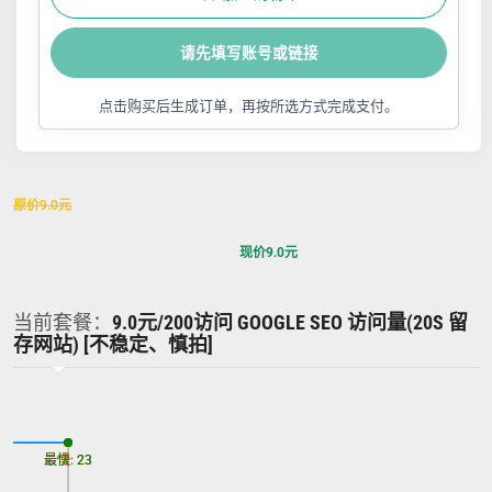
请先填写账号或链接
点击购买后生成订单，再按所选方式完成支付。
原价
9.0
元
现价
9.0
元
当前套餐：
9.0元/200访问 GOOGLE SEO 访问量(20S 留
存网站) [不稳定、慎拍]
最慢: 23
最快: 23