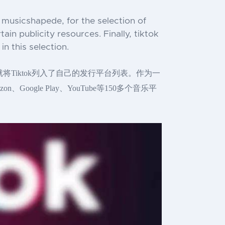
, musicshapede, for the selection of
in publicity resources. Finally, tiktok
 this selection.
就将Tiktok列入了自己的发行平台列表。作为一
、Google Play、YouTube等150多个音乐平