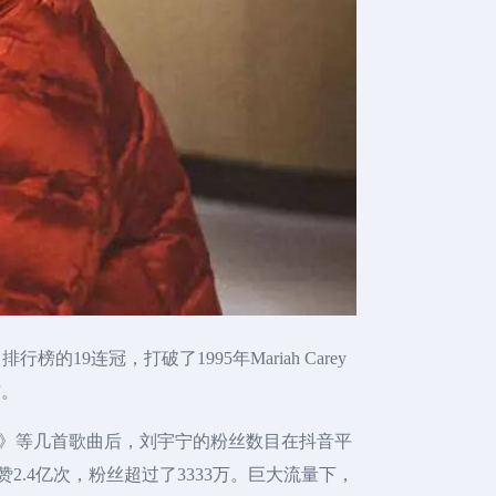
单曲排行榜的19连冠，打破了1995年Mariah Carey
布。
》等几首歌曲后，刘宇宁的粉丝数目在抖音平
2.4亿次，粉丝超过了3333万。巨大流量下，