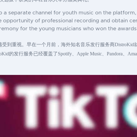
 up a separate channel for youth music on the platform
 opportunity of professional recording and obtain certa
remony for the young musicians who won the awards in
越受到重视。早在一个月前，海外知名音乐发行服务商DistroKid
行服务已经覆盖了Spotify、Apple Music、Pandora、Amazon