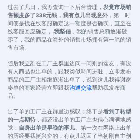
过去了几日，我再查询一下后台管理，
发觉市场销
售额度多了338元钱，我有点儿出现意外
，第一时
间便是找在线客服确定这一额度是否确实，直至在
线客服回应确定
，.我坚信
，我的销售总额逐渐破
零了，我的商品在海外的销售市场拥有第一笔的销
售市场。
随后我立刻在工厂主群里边问一问别的盆友，有没
有人商品也出单的，跟我类似時间进驻，立即发布
商品的工厂主相继逐渐出单了，说到这儿我得谢谢
凑单的商家经营立即跟我
沟通交流
帮助我发布商
品。
出了单的工厂主在群里边感叹：终于是
看到了转型
的一点期待
，都还没出单的工厂主也信心满满地感
觉：
自身出单是早晚的事儿
。第一次在网络上出单
的历经要我挺兴奋的，有点儿返回了当初刚自主创