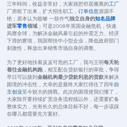
三年時间，收益非常好，大家就把邻居搬离的
工厂
厂房租了出来，扩大招生职工，
订单信息
源源不
绝；原本认为能够 一鼓作气
独立自身的
知名品牌
进军
零售
领域
；可是2008年英国金融危机，快速
风靡全球，为解决金融风暴引起的外需乏力、经济
下滑的窘境，我国帮扶中小型企业，降低政府部门
刺激性，释放出来销售市场自身的调整。
为了更好地扶着岌岌可危的工厂，我与王明
每天轮
着往金融机构跑
，相互配合贷款银行的审批，争得
早日可以接到
金融机构最少贷款利息的货款
来解决
困境的冲击性，大幸的是最终大家扛得住了四年
自
主创业
至今较大的挑戰。此次的困境使我们懂了，
大家除开要持续扩宽业务流程线以外，还需要贮备
整体实力，光有长久的总体目标不好，每一步该踩
在哪儿都需要先方案好。