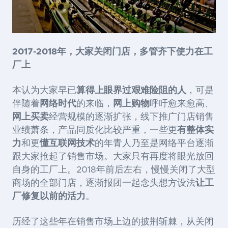
2017-2018年，大家关闭门店，多管齐下使力在工
厂上
本认为大家早已
算得上眼界过艰难险阻的人
，可是
伴随着
网络时代
的来临，
网上购物
呼吁愈来愈高、
网上买卖
经营规模的逐渐扩张，线下推广门店销售
业绩萧条，产品同质化比较严重，一些更
有整体实
力
和更
懂互联网技术
的年青人乃至是网络平台逐渐
跟大家抢起了销售市场。大家只有再度将眼光放回
自身的工厂上。2018年前后左右，慢慢关闭了大型
商场的全部门店，逐渐报团一起念头想方设法
让工
厂修复以前的活力
。
历经了这些年在销售市场上边的披荆斩棘，从关闭