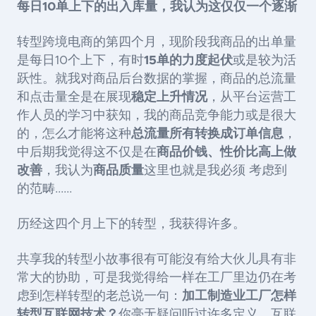
每日10单上下的出入库量，我认为这仅仅一个逐渐
转型跨境电商的第四个月，现阶段我商品的出单量
是每日10个上下，有时
15单的力度起伏
或是较为活
跃性。就我对商品后台数据的掌握，商品的总流量
和点击量全是在展现
稳定上升情况
，从平台运营工
作人员的学习中获知，我的商品竞争能力或是很大
的，怎么才能将这种
总流量所有转换成订单信息
，
中后期我觉得这不仅是在
商品价钱、性价比高上做
改善
，我认为
商品质量
这里也就是我必须 考虑到
的范畴......
历经这四个月上下的转型，我获得许多。
共享我的转型小故事很有可能沒有给大伙儿具有非
常大的协助，可是我觉得给一样在工厂里边仍在考
虑到怎样转型的老总说一句：
加工制造业工厂怎样
转型互联网技术？
你毫无疑问听过许多定义。互联