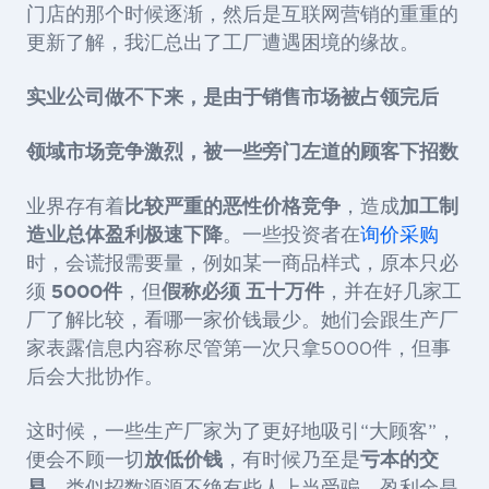
门店的那个时候逐渐，然后是互联网营销的重重的
更新了解，我汇总出了工厂遭遇困境的缘故。
实业公司做不下来，是由于销售市场被占领完后
领域市场竞争激烈，被一些旁门左道的顾客下招数
业界存有着
比较严重的恶性价格竞争
，造成
加工制
造业总体盈利极速下降
。一些投资者在
询价采购
时，会谎报需要量，例如某一商品样式，原本只必
须
5000件
，但
假称必须 五十万件
，并在好几家工
厂了解比较，看哪一家价钱最少。她们会跟生产厂
家表露信息内容称尽管第一次只拿5000件，但事
后会大批协作。
这时候，一些生产厂家为了更好地吸引“大顾客”，
便会不顾一切
放低价钱
，有时候乃至是
亏本的交
易
。类似招数源源不绝有些人上当受骗，盈利全是