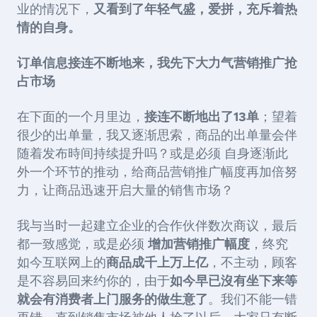
业的情况下，
又看到了年轻气盛，爱拼，充斥着热
情的自身。
订单信息接连不断地来，我先下大力气营销推广抢
占市场
在下面的一个月里边，
接连不断地出了13单
；望着
很少的出单量，我又逐渐思索，商品的出单量会伴
随着发布時间持续提升吗？或是必须 自身逐渐此
外一个环节的推动，给商品营销推广幅度再加倍努
力，让商品迅速开启大量的销售市场？
我与当时一起建立企业的合作伙伴数次商议，最后
都一致感觉，或是必须
增加营销推广幅度
，终究
如今互联网上的
商品成千上万上亿
，不主动，顾客
是不容易回来约你的，由于
如今早已沒有坐下来等
就会有消费者上门服务的做生意了
。我们不能一错