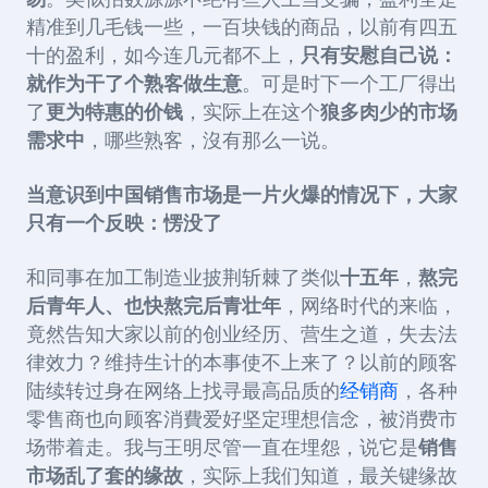
精准到几毛钱一些，一百块钱的商品，以前有四五
十的盈利，如今连几元都不上，
只有安慰自己说：
就作为干了个熟客做生意
。可是时下一个工厂得出
了
更为特惠的价钱
，实际上在这个
狼多肉少的市场
需求中
，哪些熟客，沒有那么一说。
当意识到中国销售市场是一片火爆的情况下，大家
只有一个反映：愣没了
和同事在加工制造业披荆斩棘了类似
十五年
，
熬完
后青年人、也快熬完后青壮年
，网络时代的来临，
竟然告知大家以前的创业经历、营生之道，失去法
律效力？维持生计的本事使不上来了？以前的顾客
陆续转过身在网络上找寻最高品质的
经销商
，各种
零售商也向顾客消費爱好坚定理想信念，被消费市
场带着走。我与王明尽管一直在埋怨，说它是
销售
市场乱了套的缘故
，实际上我们知道，最关键缘故