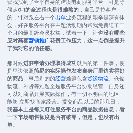
管我找到了合乎自身的跨境电商服务平台，可是等
候从
0-1的全过程也是很难熬的
，自己是拉客户
的，针对跑左右一个
出单
业务流程的艰辛是深有体
会，好在服务平台在主题活动期内帮我免费送了三
个月的最高级会员权益，试着一下，让
也没有哪些
应对高额
营销推广
花费工作压力，这一点倒是提升
了我对它的信任感。
那时候
进驻申请办理取得成功
以后的第一件事，便
是里边依照
简易的实际操作发布自身厂里边卖得好
的商品
，事后别的的
经营
难题包含
货运物流
、仓储
物流、补货等难题全是服务平台协助经营，自身还
可以对商品开展实际操作，有一切不明白的地区，
能够 立即找商家经营。提交商品以后的那几日，
我
基本上是每天盯住服务平台的商品数据信息，看
一下市场销售额度是否有破零，但是，也没有出
单。