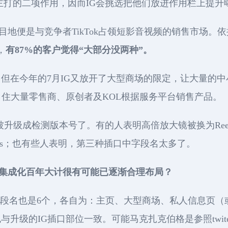
近期主打的二项作用，因而IG会挑选把他们放进作用栏上提
地便是与竞争者TikTok占领短影音视频的销售市场。依据Bus
，
有87%的客户觉得“大部分没两种”。
，但在今年的7月IG又放开了大型商场的限定，让大量的
引住大量零售商、原创者及KOL根据服务平台销售产品。
插口被升级成检测版本号了。有的人表明高倍放大镜被换为Re
ls；也有些人表明，第三种插口中字段名太多了。
伯格的集成化百年大计很有可能已逐渐合理布局？
作用字段名也是6个，各自为：主页、大型商场、私人信息页（
升级的IG插口部位一致。可能马克扎克伯格是参照twit