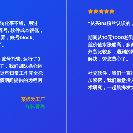
, 转化率不错。用过
"从买Ins粉丝认识的
Bot等养号, 软件成本很低，
弄，账号block、
期间从10元1000粉
了。
丝价值水涨船高，多
外贸比较多，遇到的
账号托管, 运行了3
解决，劳您费心了。
了，我们团队操心运
私信这些日常工作完全托
社交软件，我们一直
情期间提供的远程网
加紧密，我们愿意投
术研究，一起航海发
某假发工厂
山东.青岛