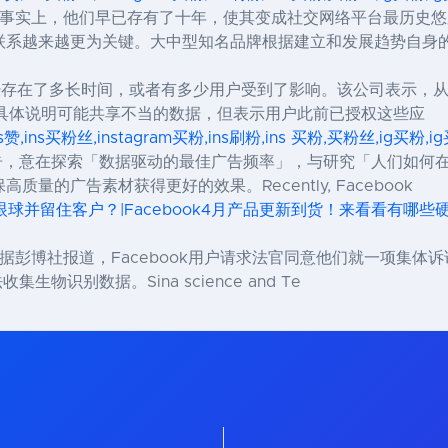
新事物。事实上，他们早已存有了十年，使其变成社交网络平台最历史悠
联系越来越更为关键。大中型知名品牌根据建立和发展趋势自身
前已经存在了多长时间，或者有多少用户受到了影响。该公司表示，
k还没有具体说明可能共享不当的数据，但表示用户此前已授权这些应
ns赞,ins买粉丝,instagram买粉,ins刷粉,ins 买粉,买粉丝,ig买粉
与报告，意在探索「数据驱动的最佳广告频率」，与研究「人们如
的广告素材获得更好的效果。Recently, Facebook
眼球并留住客户？|Facebook4月产品更新到货！来看看有哪些硬核
据彭博社报道，Facebook用户请求法官同意他们就一项集体
生物识别数据。Sina science and Te