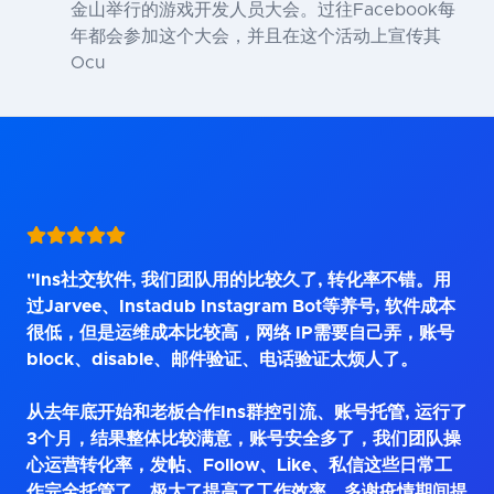
金山举行的游戏开发人员大会。过往Facebook每
年都会参加这个大会，并且在这个活动上宣传其
Ocu
"Ins社交软件, 我们团队用的比较久了, 转化率不错。用
过Jarvee、Instadub Instagram Bot等养号, 软件成本
很低，但是运维成本比较高，网络 IP需要自己弄，账号
block、disable、邮件验证、电话验证太烦人了。
从去年底开始和老板合作Ins群控引流、账号托管, 运行了
3个月，结果整体比较满意，账号安全多了，我们团队操
心运营转化率，发帖、Follow、Like、私信这些日常工
作完全托管了，极大了提高了工作效率，多谢疫情期间提