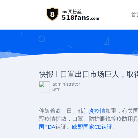
首
快报 | 口罩出口市场巨大，
administrator
现在
伴随着欧、日、韩
肺炎疫情
加重，有关
冠疫情扩散，口罩、防护眼镜等疫防用具
国
FDA
认证、
欧盟国家
CE认证
。