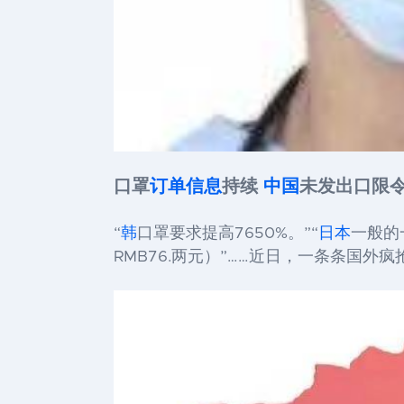
口罩
订单信息
持续
中国
未发出口限
“
韩
口罩要求提高7650%。”“
日本
一般的
RMB76.两元）”……近日，一条条国外