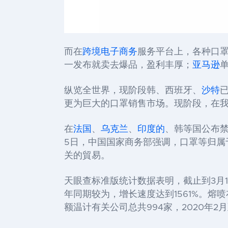
而在
跨境电子商务
服务平台上，各种口
一发布就卖去爆品，盈利丰厚；
亚马逊
纵览全世界，现阶段韩、西班牙、
沙特
更为巨大的口罩销售市场。现阶段，在
在
法国
、
乌克兰
、
印度的
、韩等国公布
5日，中国国家商务部强调，口罩等归属
关的貿易。
天眼查标准版统计数据表明，截止到3月12
年同期较为，增长速度达到1561%。熔喷布
额温计有关公司总共994家，2020年2月