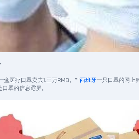
令
一盒医疗口罩卖去1.三万RMB。”“
西班牙
一只口罩的网上购
疯抢口罩的信息霸屏。