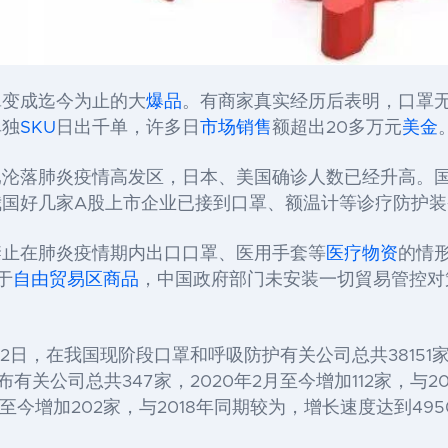
罩变成迄今为止的大
爆品
。有商家真实经历后表明，口罩
单独
SKU
日出千单，许多日
市场销售
额超出20多万元
美金
已沦落肺炎疫情高发区，日本、美国确诊人数已经升高。
我国好几家A股上市企业已接到口罩、额温计等诊疗防护装
禁止在肺炎疫情期内出口口罩、医用手套等
医疗物资
的情
于
自由贸易区
商品
，中国政府部门未安装一切貿易管控对
日，在我国现阶段口罩和呼吸防护有关公司总共38151家，2
有关公司总共347家，2020年2月至今增加112家，与2
至今增加202家，与2018年同期较为，增长速度达到495