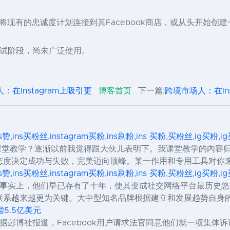
现有的忠诚度计划连接到其Facebook商店，或从头开始创建
处于测试阶段，尚未广泛使用。
：在Instagram上吸引更
博客首页
下一篇:
跨境市场人：在Ins
ns赞,ins买粉丝,instagram买粉,ins刷粉,ins 买粉,买粉丝,ig买粉
还用课堂教学？逐渐以前我觉得跟大伙儿表明下。我课堂教学的內
态度决定成功与失败，完美迈向顶峰。某一作用和专用工具对你
ns赞,ins买粉丝,instagram买粉,ins刷粉,ins 买粉,买粉丝,ig买粉
新事物。事实上，他们早已存有了十年，使其变成社交网络平台最历史悠
联系越来越更为关键。大中型知名品牌根据建立和发展趋势自身
偿5.5亿美元
据彭博社报道，Facebook用户请求法官同意他们就一项集体