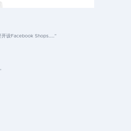
ebook Shops……”
品。
。