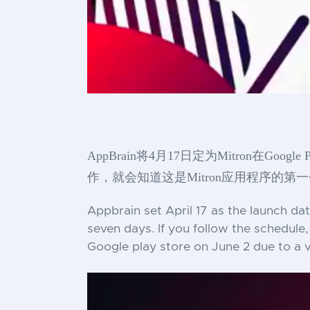
AppBrain将4月17日定为Mitron
作，就会知道这是Mitron应用程序的第一个
Appbrain set April 17 as the launch da
seven days. If you follow the schedule,
Google play store on June 2 due to a vi