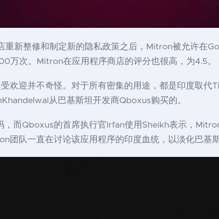
ay商店重新整修和制定新的隐私政策之后，Mitron被允许在Goo
000万次。Mitron在应用程序商店的评分也很高，为4.5。
越受欢迎并不奇怪。对于所有密集的用途，都是印度取代TikT
nishKhandelwal从巴基斯坦开发商Qboxus购买的。
代码，而Qboxus的首席执行官Irfan使用Sheikh表示，
ron团队一直在讨论该应用程序的印度血统，以淡化巴基