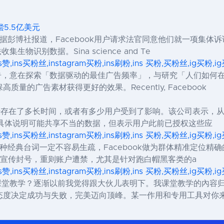
偿5.5亿美元
据彭博社报道，Facebook用户请求法官同意他们就一项集体
生物识别数据。Sina science and Te
ns赞,ins买粉丝,instagram买粉,ins刷粉,ins 买粉,买粉丝,ig买粉
与报告，意在探索「数据驱动的最佳广告频率」，与研究「人们如
的广告素材获得更好的效果。Recently, Facebook
前已经存在了多长时间，或者有多少用户受到了影响。该公司表示，
k还没有具体说明可能共享不当的数据，但表示用户此前已授权这些应
ns赞,ins买粉丝,instagram买粉,ins刷粉,ins 买粉,买粉丝,ig买粉
边这种经典台词一定不容易生疏，Facebook做为群体精准定位
则广告宣传封号，重则账户遭禁，尤其是针对跑白帽黑客类的a
ns赞,ins买粉丝,instagram买粉,ins刷粉,ins 买粉,买粉丝,ig买粉
还用课堂教学？逐渐以前我觉得跟大伙儿表明下。我课堂教学的內
态度决定成功与失败，完美迈向顶峰。某一作用和专用工具对你