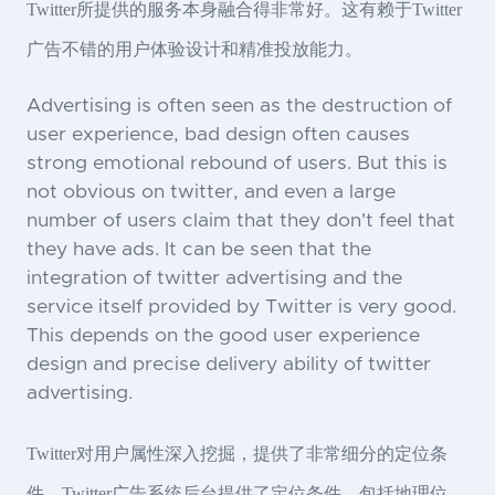
Twitter所提供的服务本身融合得非常好。这有赖于Twitter
广告不错的用户体验设计和精准投放能力。
Advertising is often seen as the destruction of
user experience, bad design often causes
strong emotional rebound of users. But this is
not obvious on twitter, and even a large
number of users claim that they don't feel that
they have ads. It can be seen that the
integration of twitter advertising and the
service itself provided by Twitter is very good.
This depends on the good user experience
design and precise delivery ability of twitter
advertising.
Twitter对用户属性深入挖掘，提供了非常细分的定位条
件。Twitter广告系统后台提供了定位条件，包括地理位