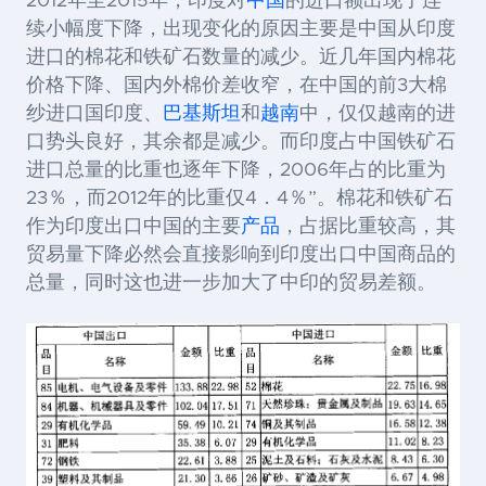
2012
年至
2015
年，印度对
中国
的进口额出现了连
续小幅度下降，出现变化的原因主要是中国从印度
进口的棉花和铁矿石数量的减少。近几年国内棉花
价格下降、国内外棉价差收窄，在中国的前
3
大棉
纱进口国印度、
巴基斯坦
和
越南
中，仅仅越南的进
口势头良好，其余都是减少。而印度占中国铁矿石
进口总量的比重也逐年下降，
2006
年占的比重为
23
％，而
2012
年的比重仅
4
．
4
％”。棉花和铁矿石
作为印度出口中国的主要
产品
，占据比重较高，其
贸易量下降必然会直接影响到印度出口中国商品的
总量，同时这也进一步加大了中印的贸易差额。