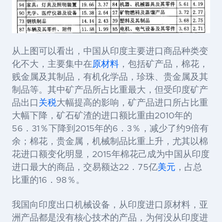
从上图可以看出，
中国从印度主要进口商品种类变
化不大，主要集中在
原材料
，包括矿产品，棉花，
贱金属及其制品，有机化学品，珍珠、贵金属及其
制品等。其中矿产品所占比重最大，但受印度矿产
品出口
关税
大幅提高的影响，矿产品进口所占比重
大幅下降，矿石矿渣的进口额比重由
2010
年的
56
．
31
％下降到
2015
年的
6
．
3
％，减少了约
9
倍有
余；棉花，贵金属，机械制品比重上升，尤其以棉
花进口额变化明显，
2015
年棉花己成为中国从印度
进口最大的商品，交易额达
22
．
75
亿
美元
，占总
比重的
16
．
98
％。
我国向印度出口机械设备，从印度进口原材料，亚
洲产品都是没有核心技术的产品，为何没从印度进