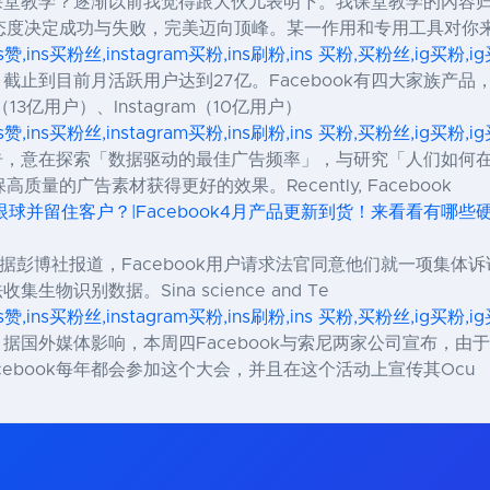
还用课堂教学？逐渐以前我觉得跟大伙儿表明下。我课堂教学的內
态度决定成功与失败，完美迈向顶峰。某一作用和专用工具对你
ns赞,ins买粉丝,instagram买粉,ins刷粉,ins 买粉,买粉丝,ig买粉
，截止到目前月活跃用户达到27亿。Facebook有四大家族产品，包
r（13亿用户）、Instagram（10亿用户）
ns赞,ins买粉丝,instagram买粉,ins刷粉,ins 买粉,买粉丝,ig买粉
与报告，意在探索「数据驱动的最佳广告频率」，与研究「人们如
的广告素材获得更好的效果。Recently, Facebook
眼球并留住客户？|Facebook4月产品更新到货！来看看有哪些硬核
据彭博社报道，Facebook用户请求法官同意他们就一项集体
生物识别数据。Sina science and Te
ns赞,ins买粉丝,instagram买粉,ins刷粉,ins 买粉,买粉丝,ig买粉
，据国外媒体影响，本周四Facebook与索尼两家公司宣布，
ebook每年都会参加这个大会，并且在这个活动上宣传其Ocu