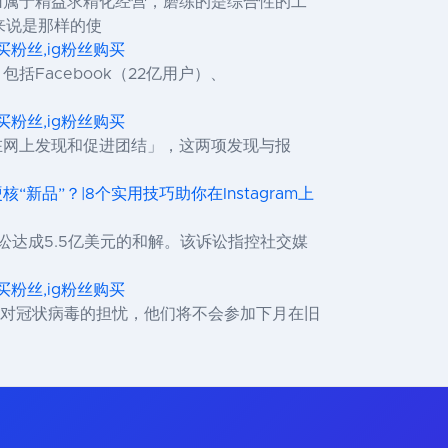
容归属于精益求精化经营，磨练的是综合性的工
来说是那样的使
,ig买粉丝,ig粉丝购买
括Facebook（22亿用户）、
,ig买粉丝,ig粉丝购买
何在网上发现和促进团结」，这两项发现与报
“新品”？|8个实用技巧助你在Instagram上
诉讼达成5.5亿美元的和解。该诉讼指控社交媒
,ig买粉丝,ig粉丝购买
由于对冠状病毒的担忧，他们将不会参加下月在旧