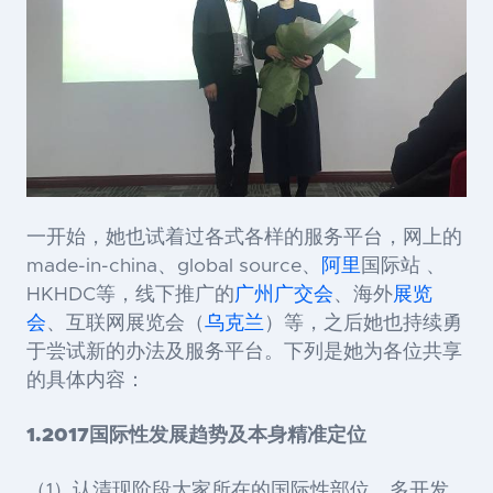
一开始，她也试着过各式各样的服务平台，网上的
made-in-china、global source、
阿里
国际站 、
HKHDC等，线下推广的
广州广交会
、海外
展览
会
、互联网展览会（
乌克兰
）等，之后她也持续勇
于尝试新的办法及服务平台。下列是她为各位共享
的具体内容：
1.2017
国际性发展趋势及本身精准定位
（1）认清现阶段大家所在的国际性部位，多开发