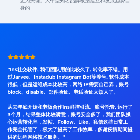
更为关键。大中型知名品牌根据建立和发展趋势自
身的
"Ins社交软件, 我们团队用的比较久了, 转化率不错。用
过Jarvee、Instadub Instagram Bot等养号, 软件成本
很低，但是运维成本比较高，网络 IP需要自己弄，账号
block、disable、邮件验证、电话验证太烦人了。
从去年底开始和老板合作Ins群控引流、账号托管, 运行了
3个月，结果整体比较满意，账号安全多了，我们团队操
心运营转化率，发帖、Follow、Like、私信这些日常工
作完全托管了，极大了提高了工作效率，多谢疫情期间提
供的远程网络技术服务。"