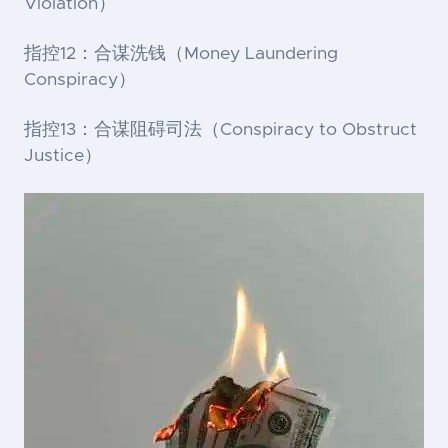
Violation）
指控12：合谋洗钱（Money Laundering
Conspiracy）
指控13：合谋阻碍司法（Conspiracy to Obstruct
Justice）