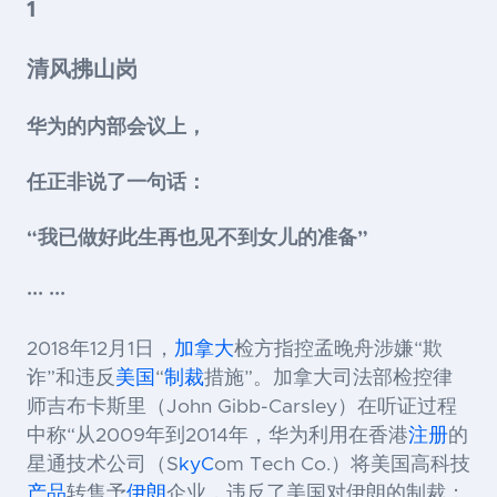
1
清风拂山岗
华为的内部会议上，
任正非说了一句话：
“我已做好此生再也见不到女儿的准备”
··· ···
2018年12月1日，
加拿大
检方指控孟晚舟涉嫌“欺
诈”和违反
美国
“
制裁
措施”。加拿大司法部检控律
师吉布卡斯里（John Gibb-Carsley）在听证过程
中称“从2009年到2014年，华为利用在香港
注册
的
星通技术公司（S
kyC
om Tech Co.）将美国高科技
产品
转售予
伊朗
企业，违反了美国对伊朗的制裁；