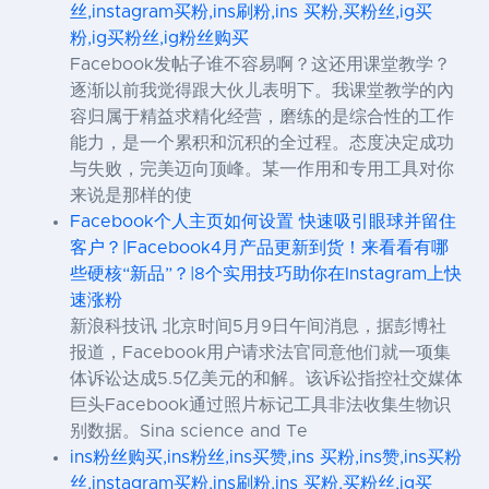
丝,instagram买粉,ins刷粉,ins 买粉,买粉丝,ig买
粉,ig买粉丝,ig粉丝购买
Facebook发帖子谁不容易啊？这还用课堂教学？
逐渐以前我觉得跟大伙儿表明下。我课堂教学的內
容归属于精益求精化经营，磨练的是综合性的工作
能力，是一个累积和沉积的全过程。态度决定成功
与失败，完美迈向顶峰。某一作用和专用工具对你
来说是那样的使
Facebook个人主页如何设置 快速吸引眼球并留住
客户？|Facebook4月产品更新到货！来看看有哪
些硬核“新品”？|8个实用技巧助你在Instagram上快
速涨粉
新浪科技讯 北京时间5月9日午间消息，据彭博社
报道，Facebook用户请求法官同意他们就一项集
体诉讼达成5.5亿美元的和解。该诉讼指控社交媒体
巨头Facebook通过照片标记工具非法收集生物识
别数据。Sina science and Te
ins粉丝购买,ins粉丝,ins买赞,ins 买粉,ins赞,ins买粉
丝,instagram买粉,ins刷粉,ins 买粉,买粉丝,ig买