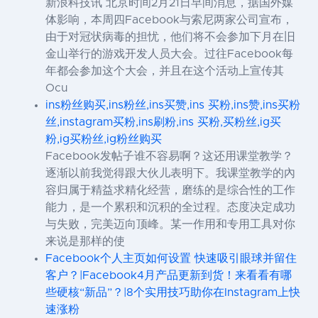
新浪科技讯 北京时间2月21日早间消息，据国外媒
体影响，本周四Facebook与索尼两家公司宣布，
由于对冠状病毒的担忧，他们将不会参加下月在旧
金山举行的游戏开发人员大会。过往Facebook每
年都会参加这个大会，并且在这个活动上宣传其
Ocu
ins粉丝购买,ins粉丝,ins买赞,ins 买粉,ins赞,ins买粉
丝,instagram买粉,ins刷粉,ins 买粉,买粉丝,ig买
粉,ig买粉丝,ig粉丝购买
Facebook发帖子谁不容易啊？这还用课堂教学？
逐渐以前我觉得跟大伙儿表明下。我课堂教学的內
容归属于精益求精化经营，磨练的是综合性的工作
能力，是一个累积和沉积的全过程。态度决定成功
与失败，完美迈向顶峰。某一作用和专用工具对你
来说是那样的使
Facebook个人主页如何设置 快速吸引眼球并留住
客户？|Facebook4月产品更新到货！来看看有哪
些硬核“新品”？|8个实用技巧助你在Instagram上快
速涨粉