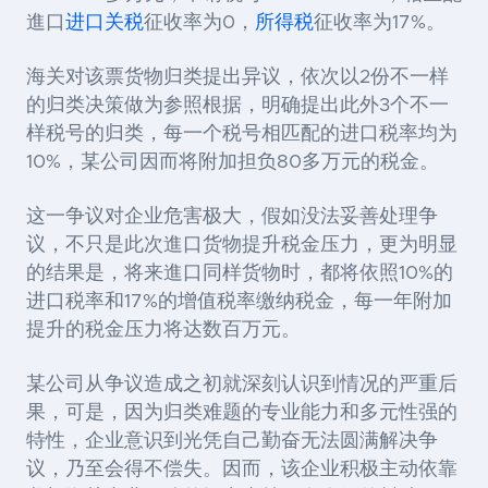
進口
进口关税
征收率为0，
所得税
征收率为17%。
海关对该票货物归类提出异议，依次以2份不一样
的归类决策做为参照根据，明确提出此外3个不一
样税号的归类，每一个税号相匹配的进口税率均为
10%，某公司因而将附加担负80多万元的税金。
这一争议对企业危害极大，假如没法妥善处理争
议，不只是此次進口货物提升税金压力，更为明显
的结果是，将来進口同样货物时，都将依照10%的
进口税率和17%的增值税率缴纳税金，每一年附加
提升的税金压力将达数百万元。
某公司从争议造成之初就深刻认识到情况的严重后
果，可是，因为归类难题的专业能力和多元性强的
特性，企业意识到光凭自己勤奋无法圆满解决争
议，乃至会得不偿失。因而，该企业积极主动依靠