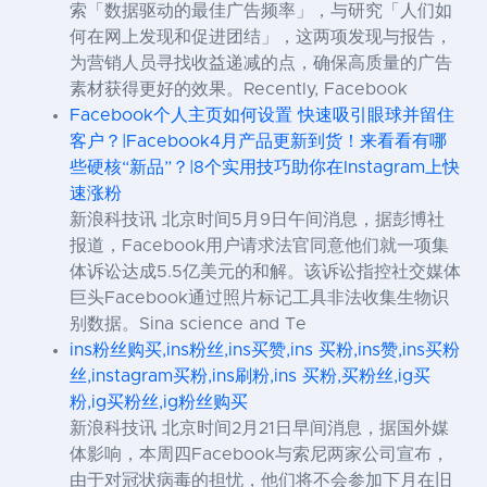
索「数据驱动的最佳广告频率」，与研究「人们如
何在网上发现和促进团结」，这两项发现与报告，
为营销人员寻找收益递减的点，确保高质量的广告
素材获得更好的效果。Recently, Facebook
Facebook个人主页如何设置 快速吸引眼球并留住
客户？|Facebook4月产品更新到货！来看看有哪
些硬核“新品”？|8个实用技巧助你在Instagram上快
速涨粉
新浪科技讯 北京时间5月9日午间消息，据彭博社
报道，Facebook用户请求法官同意他们就一项集
体诉讼达成5.5亿美元的和解。该诉讼指控社交媒体
巨头Facebook通过照片标记工具非法收集生物识
别数据。Sina science and Te
ins粉丝购买,ins粉丝,ins买赞,ins 买粉,ins赞,ins买粉
丝,instagram买粉,ins刷粉,ins 买粉,买粉丝,ig买
粉,ig买粉丝,ig粉丝购买
新浪科技讯 北京时间2月21日早间消息，据国外媒
体影响，本周四Facebook与索尼两家公司宣布，
由于对冠状病毒的担忧，他们将不会参加下月在旧