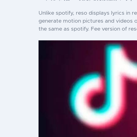
Unlike spotify, reso displays lyrics in
generate motion pictures and videos o
the same as spotify. Fee version of re