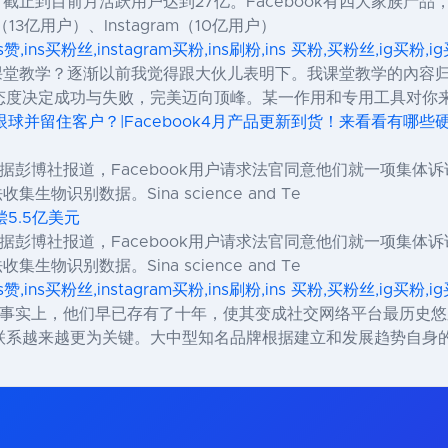
，截止到目前月活跃用户达到27亿。Facebook有四大家族产品，包
r（13亿用户）、Instagram（10亿用户）
ns赞,ins买粉丝,instagram买粉,ins刷粉,ins 买粉,买粉丝,ig买粉
还用课堂教学？逐渐以前我觉得跟大伙儿表明下。我课堂教学的內
态度决定成功与失败，完美迈向顶峰。某一作用和专用工具对你
眼球并留住客户？|Facebook4月产品更新到货！来看看有哪些硬核
据彭博社报道，Facebook用户请求法官同意他们就一项集体
生物识别数据。Sina science and Te
偿5.5亿美元
据彭博社报道，Facebook用户请求法官同意他们就一项集体
生物识别数据。Sina science and Te
ns赞,ins买粉丝,instagram买粉,ins刷粉,ins 买粉,买粉丝,ig买粉
新事物。事实上，他们早已存有了十年，使其变成社交网络平台最历史悠
联系越来越更为关键。大中型知名品牌根据建立和发展趋势自身