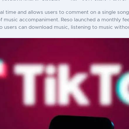
 real time and allows users to comment on a single song.
f music accompaniment. Reso launched a monthly fee of
so users can download music, listening to music withou