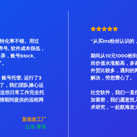
, 转化率不错。用过
"从买Ins粉丝认识的
Bot等养号, 软件成本很低，
弄，账号block、
期间从10元1000粉
了。
丝价值水涨船高，多
外贸比较多，遇到的
账号托管, 运行了3
解决，劳您费心了。
了，我们团队操心运
私信这些日常工作完全托
社交软件，我们一直
情期间提供的远程网
加紧密，我们愿意投
术研究，一起航海发
某假发工厂
山东.青岛