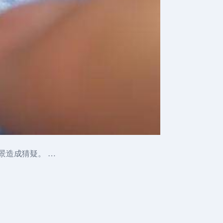
景造成猜疑。 …