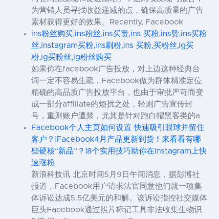
为营销人员寻找收益递减的点，确保高质量的广告
素材获得更好的效果。Recently, Facebook
ins粉丝购买,ins粉丝,ins买赞,ins 买粉,ins赞,ins买粉
丝,instagram买粉,ins刷粉,ins 买粉,买粉丝,ig买
粉,ig买粉丝,ig粉丝购买
如果你在facebook广告投放，对上边这种经典台
词一定不容易生疏，Facebook做为群体精准定位
精确的高品质广告投放平台，也由于审批严苛而变
成一部分affiliate的烦扰之处，轻则广告宣传封
号，重则账户遭禁，尤其是针对跑白帽黑客类的a
Facebook个人主页如何设置 快速吸引眼球并留住
客户？|Facebook4月产品更新到货！来看看有哪
些硬核“新品”？|8个实用技巧助你在Instagram上快
速涨粉
新浪科技讯 北京时间5月9日午间消息，据彭博社
报道，Facebook用户请求法官同意他们就一项集
体诉讼达成5.5亿美元的和解。该诉讼指控社交媒体
巨头Facebook通过照片标记工具非法收集生物识