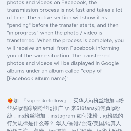
photos and videos on Facebook, the
transmission process is not fast and takes a lot
of time. The active section will show it as
"pending" before the transfer starts, and then
"in progress" when the photo / video is
transferred. When the process is complete, you
will receive an email from Facebook informing
you of the same situation. The transferred
photos and videos will be displayed in Google
albums under an album called "copy of
[Facebook album name]".
❤️‍🔥加: 『superlikefollow』 , 买华人ig粉丝增加ig粉
丝买ig追踪刷粉丝ig推广 \n 来518fans如何買ig粉
絲，ins粉丝增加，instagram 如何涨粉，ig粉絲的
行为规律是什么等？ 华人/香港/台湾/美国/ig真人