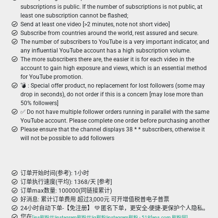
subscriptions is public. If the number of subscriptions is not public, at
least one subscription cannot be flashed;
Send at least one video [>2 minutes, note not short video]
Subscribe from countries around the world, rest assured and secure.
The number of subscribers to YouTube is a very important indicator, and
any influential YouTube account has a high subscription volume.
The more subscribers there are, the easier it is for each video in the
account to gain high exposure and views, which is an essential method
for YouTube promotion.
💣 ︎: Special offer product, no replacement for lost followers (some may
drop in seconds), do not order if this is a concern [may lose more than
50% followers]
✅ Do not have multiple follower orders running in parallel with the same
YouTube account. Please complete one order before purchasing another
Please ensure that the channel displays 38 * * subscribers, otherwise it
will not be possible to add followers
订单开始时间(参考): 1小时
订单执行速度(平均): 1368/天 [参考]
订单max数量: 100000(同链接累计)
好消息: 累计订单费用 超过3,000元 可开增值税普电子普票
24小时自动下单-【免注册】 💚 匿名下单，更安全-便捷-更保护个人隐私。
您在
[ins刷粉丝|instagram刷粉丝|ig刷粉|instagram刷粉 - 518fans.com 刷粉网]