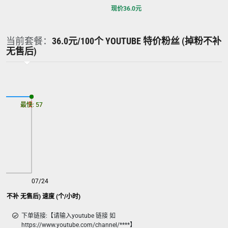
现价
36.0
元
当前套餐：
36.0元/100个 YOUTUBE 特价粉丝 (掉粉不补
无售后)
最慢: 57
最快: 57
07/24
youtube 特价粉丝 (掉粉不补 无售后) 速度 (个/小时)
下单链接:【请输入youtube 链接 如
https://www.youtube.com/channel/****】