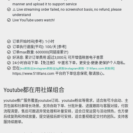
manner and upload it to support service
⚠️ Live streaming order failed, no screenshot basis, no refund, please
understand
Live YouTube users watch!
订单开始时间(参考): 1小时
订单执行速度(平均): 100/天 [参考]
订单max数量: 600000(同链接累计)
好消息: 累计订单费用 超过3,000元 可开增值税普电子普票
24小时自动下单-【免注册】 💚 匿名下单，更安全-便捷-更保护个人隐私。
您在
[ins刷粉丝|instagram刷粉丝|ig刷粉|instagram刷粉 - 518fans.com 刷粉网]
https://www.518fans.com 平台的下单信息保密, 敬请放心。
Youtube都在用社媒组合
youtube推广服务覆盖youtube订阅、youtube粉丝等需求，适合账号冷启动、主
页包装和社群增长场景。支持自助下单、分批补量、进度跟踪与客服对接，付款
流程清楚，售后可跟进异常处理和补量安排，适合日常运营与活动预热，也方便
后续复购和持续放量，提交链接后即可安排，适合重视稳定交付的团队。支持客
服持续跟单。