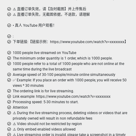
⚠️ 直播订单失效，请【及时截图】并上传售后
⚠️ 直播订单失败，无截图依据，不退款，请理解
• 真人 YouTube 用户观看！
:
下单链接:【链接示例：https://www.youtube.com/watch?v=xxxxxxxx】
1000 people live streamed on YouTube
The minimum order quantity is 1 order, which is 1000 people.
1000 people refer to a total of 1000 people who are not online at the
same time during the live broadcast
Average speed of 30-100 people/minute online simultaneously
✅ Example: If you place an order with 1000 people, you will receive 50
views * 30 minutes
The ordering link is for live streaming.
Link example: https://www.youtube.com/watch?v=xxxxxxxx
Processing speed: 5-30 minutes to start.
Attention
⚠️ During the live streaming process, deleting videos or videos that are
privately owned will result in non refundable fees
⚠️ Video should not be restricted by region
⚠️ Only embed enabled videos allowed
⚠️ Live streaming order is invalid, please take a screenshot in a timely