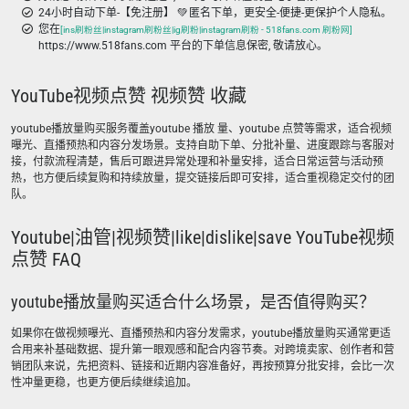
24小时自动下单-【免注册】 💚 匿名下单，更安全-便捷-更保护个人隐私。
您在
[ins刷粉丝|instagram刷粉丝|ig刷粉|instagram刷粉 - 518fans.com 刷粉网]
https://www.518fans.com 平台的下单信息保密, 敬请放心。
YouTube视频点赞 视频赞 收藏
youtube播放量购买服务覆盖youtube 播放 量、youtube 点赞等需求，适合视频
曝光、直播预热和内容分发场景。支持自助下单、分批补量、进度跟踪与客服对
接，付款流程清楚，售后可跟进异常处理和补量安排，适合日常运营与活动预
热，也方便后续复购和持续放量，提交链接后即可安排，适合重视稳定交付的团
队。
Youtube|油管|视频赞|like|dislike|save YouTube视频
点赞 FAQ
youtube播放量购买适合什么场景，是否值得购买？
如果你在做视频曝光、直播预热和内容分发需求，youtube播放量购买通常更适
合用来补基础数据、提升第一眼观感和配合内容节奏。对跨境卖家、创作者和营
销团队来说，先把资料、链接和近期内容准备好，再按预算分批安排，会比一次
性冲量更稳，也更方便后续继续追加。