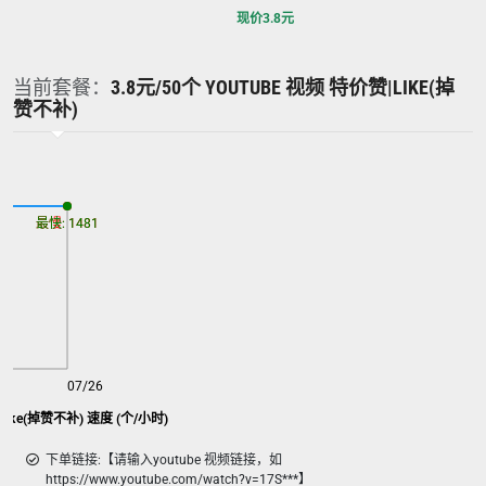
现价
3.8
元
当前套餐：
3.8元/50个 YOUTUBE 视频 特价赞|LIKE(掉
赞不补)
最慢: 1481
最快: 1481
07/26
|like(掉赞不补) 速度 (个/小时)
下单链接:【请输入youtube 视频链接，如
https://www.youtube.com/watch?v=17S***】