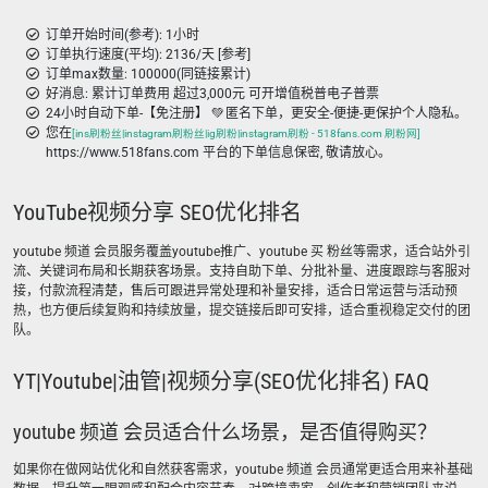
订单开始时间(参考): 1小时
订单执行速度(平均): 2136/天 [参考]
订单max数量: 100000(同链接累计)
好消息: 累计订单费用 超过3,000元 可开增值税普电子普票
24小时自动下单-【免注册】 💚 匿名下单，更安全-便捷-更保护个人隐私。
您在
[ins刷粉丝|instagram刷粉丝|ig刷粉|instagram刷粉 - 518fans.com 刷粉网]
https://www.518fans.com 平台的下单信息保密, 敬请放心。
YouTube视频分享 SEO优化排名
youtube 频道 会员服务覆盖youtube推广、youtube 买 粉丝等需求，适合站外引
流、关键词布局和长期获客场景。支持自助下单、分批补量、进度跟踪与客服对
接，付款流程清楚，售后可跟进异常处理和补量安排，适合日常运营与活动预
热，也方便后续复购和持续放量，提交链接后即可安排，适合重视稳定交付的团
队。
YT|Youtube|油管|视频分享(SEO优化排名) FAQ
youtube 频道 会员适合什么场景，是否值得购买？
如果你在做网站优化和自然获客需求，youtube 频道 会员通常更适合用来补基础