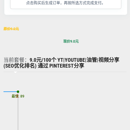
点击购买后生成订单，再按所选方式完成支付。
原价
9.0
元
现价
9.0
元
当前套餐：
9.0元/100个 YT|YOUTUBE|油管|视频分享
(SEO优化排名) 通过 PINTEREST分享
最慢: 89
最快: 89