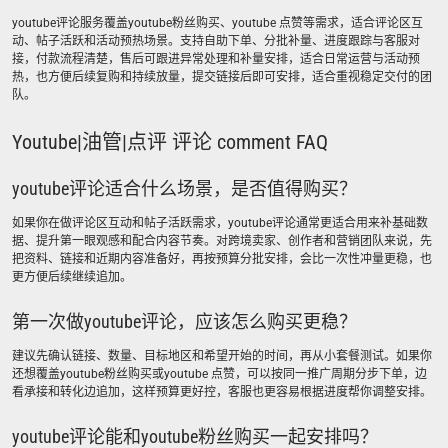
youtube评论服务覆盖youtube粉丝购买、youtube 点赞等需求，适合评论区互
动、帖子活跃和活动预热场景。支持自助下单、分批补量、进度跟踪与客服对
接，付款流程清楚，售后可跟进异常处理和补量安排，适合日常运营与活动预
热，也方便后续复购和持续放量，提交链接后即可安排，适合重视稳定交付的团
队。
Youtube|油管|点评 评论 comment FAQ
youtube评论适合什么场景，是否值得购买？
如果你在做评论区互动和帖子活跃需求，youtube评论通常更适合用来补基础数
据、提升第一眼观感和配合内容节奏。对跨境卖家、创作者和营销团队来说，先
把资料、链接和近期内容准备好，再按预算分批安排，会比一次性冲量更稳，也
更方便后续继续追加。
第一次做youtube评论，应该怎么购买更稳？
建议先确认链接、数量、目标地区和希望开始的时间，再从小套餐测试。如果你
还想覆盖youtube粉丝购买或youtube 点赞，可以按同一推广周期分步下单，边
看承接和转化边追加，这样预算更好控，客服也更容易根据进度帮你调整安排。
youtube评论能和youtube粉丝购买一起安排吗？