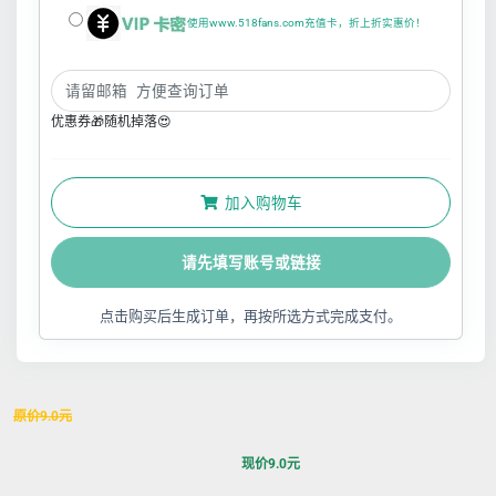
使用www.518fans.com充值卡，折上折实惠价！
优惠券🎁随机掉落😍
加入购物车
请先填写账号或链接
点击购买后生成订单，再按所选方式完成支付。
原价
9.0
元
现价
9.0
元