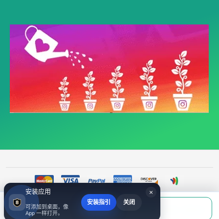
安装应用
×
安装指引
关闭
当前应付
可添加到桌面，像
填写账号后购买
©
youtube评论｜支持youtube粉丝购买、youtube 点赞下单，付款清楚，客服对接｜
￥0.00
App 一样打开。
518fans
2017~2026 All Rights Reserved.