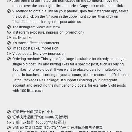
After opening the Instagram homepage on the computer, move the
mouse over the post, right-click and select Copy Link to obtain the link.
2. Method to obtain a link on your phone: Open the Instagram app, select
the post, click on the "..." icon in the upper right corner, then click on
"share" and paste it to get the post address
The Instagram views are: view
Instagram exposure: impression (promotion)
Ins likes: like
It's three different parameters
Image posts: like, impression
Video posts: like, view, impression
Ordering method: This type of package is suitable for directly entering a
single old post link and buying likes for a specific post, such as buying
100 likes for one old post. If you want to place orders for multiple old
posts in batches according to your account, please choose the "Old posts
Batch Package Like Package". It supports entering your Instagram
account and selecting the number of old posts, for example, 5 old posts
with 100 likes each.
订单开始时间(参考): 1小时
订单执行速度(平均): 4488/天 [参考]
订单max数量: 40000(同链接累计)
好消息: 累计订单费用 超过3,000元 可开增值税普电子普票