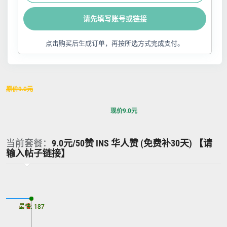
请先填写账号或链接
点击购买后生成订单，再按所选方式完成支付。
原价
9.0
元
现价
9.0
元
当前套餐：
9.0元/50赞 INS 华人赞 (免费补30天) 【请
输入帖子链接】
最慢: 187
最快: 187