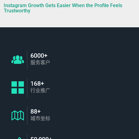
Instagram Growth Gets Easier When the Profile Feels
Trustworthy
6000+
服务客户
168+
行业推广
88+
城市坐标