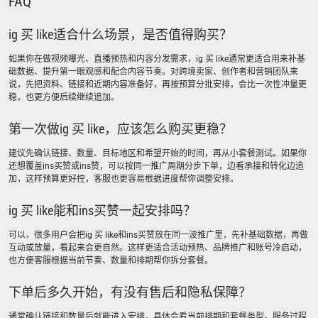
FAQ
ig 买 like适合什么场景，是否值得购买？
如果你在做视频曝光、直播预热和内容分发需求，ig 买 like通常更适合用来补基
础数据、提升第一眼观感和配合内容节奏。对跨境卖家、创作者和营销团队来
说，先把资料、链接和近期内容准备好，再按预算分批安排，会比一次性冲量更
稳，也更方便后续继续追加。
第一次做ig 买 like，应该怎么购买更稳？
建议先确认链接、数量、目标地区和希望开始的时间，再从小套餐测试。如果你
还想覆盖ins买赞或ins赞，可以按同一推广周期分步下单，边看承接和转化边追
加，这样预算更好控，客服也更容易根据进度帮你调整安排。
ig 买 like能和ins买赞一起安排吗？
可以，很多用户会把ig 买 like和ins买赞放在同一波推广里，先补基础数据，再做
互动或放量，看起来会更自然。这样更适合活动预热、品牌推广和账号冷启动，
也方便客服根据当前节奏、数量和排期帮你拆分套餐。
下单后多久开始，有没有售后和隐私保障？
通常确认链接和数量后就能进入安排，具体会看当前排期和套餐类型。服务过程