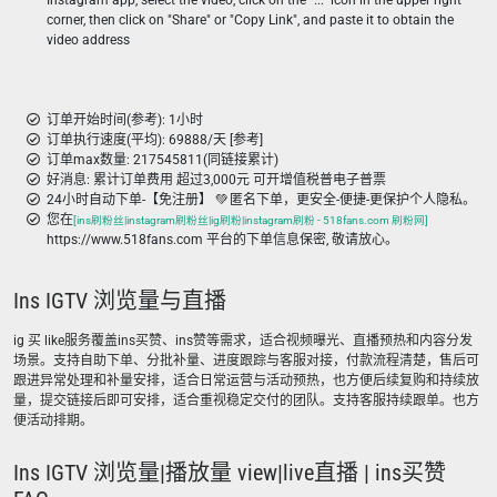
Instagram app, select the video, click on the "..." icon in the upper right
corner, then click on "Share" or "Copy Link", and paste it to obtain the
video address
订单开始时间(参考): 1小时
订单执行速度(平均): 69888/天 [参考]
订单max数量: 217545811(同链接累计)
好消息: 累计订单费用 超过3,000元 可开增值税普电子普票
24小时自动下单-【免注册】 💚 匿名下单，更安全-便捷-更保护个人隐私。
您在
[ins刷粉丝|instagram刷粉丝|ig刷粉|instagram刷粉 - 518fans.com 刷粉网]
https://www.518fans.com 平台的下单信息保密, 敬请放心。
Ins IGTV 浏览量与直播
ig 买 like服务覆盖ins买赞、ins赞等需求，适合视频曝光、直播预热和内容分发
场景。支持自助下单、分批补量、进度跟踪与客服对接，付款流程清楚，售后可
跟进异常处理和补量安排，适合日常运营与活动预热，也方便后续复购和持续放
量，提交链接后即可安排，适合重视稳定交付的团队。支持客服持续跟单。也方
便活动排期。
Ins IGTV 浏览量|播放量 view|live直播 | ins买赞