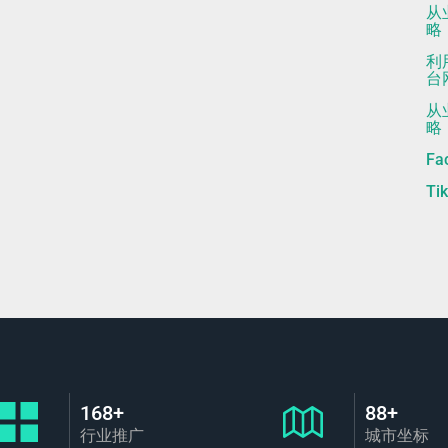
从
略
利
台
从
略
F
Ti
168+
88+
行业推广
城市坐标