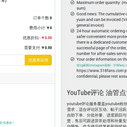
下单)
Maximum order quantity: (ma
sum)
Good news: The cumulative o
订单个数:
0
yuan and can be invoiced (VA
general invoice)
费用小计:
￥0
24-hour automatic ordering
safer-convenient-more protec
优惠折扣:
-￥0.00
there is a dedicated custome
需要支付:
￥0.00
successful page of the order,
number for after-sales servic
Your order information on t
优惠券应用
丝|ig刷粉|instagram刷粉 - 518fans
https://www.518fans.com pl
confidential, please rest ass
YouTube评论 油管
youtube评论服务覆盖youtube粉
需求，适合评论区互动、帖子活跃
自助下单、分批补量、进度跟踪与
楚，售后可跟进异常处理和补量安
折上折实惠价！
动预热，也方便后续复购和持续放