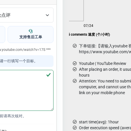
08/06
07/24
YouTube random emoji comments 速度 (个/小时)
支持售后工单
下单链接:【请输入youtube
www.youtube.com/watch?v=17S ***
https://www.youtube.com/
请一行填写一个目标。
Youtube | YouTube Review
After placing an order, it usu
hours
Attention: You need to submit
computer, and cannot use th
link on your mobile phone
前请再次核对。
start time(avg): 1hour
Order execution speed (aver