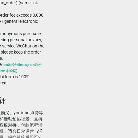
x_order) (same link
rder fee exceeds 3,000
T general electronic
-anonymous purchase,
ting personal privacy,
r service WeChat on the
 please keep the order
e.
he
[ins刷粉丝|instagram刷粉
.com 刷粉网]
atform is 100%
ured.
点评
丝购买、youtube 点赞等
和活动预热场景。支持
客服对接，付款流程清
排，适合日常运营与活
量，提交链接后即可安