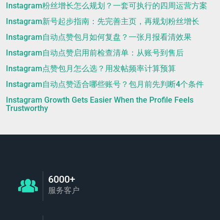
Instagram粉丝增长怎么规划？一套可执行的四周运营方案
Instagram新号起步指南：先完善主页，再规划粉丝增长
Instagram自动点赞包月如何复盘？一张月报看清效果
Instagram自动点赞启用前检查清单：从账号到售后
Instagram点赞包月怎么选？用发帖频率计算预算
Instagram自动点赞适合哪些账号？包月前先判断4个条件
Instagram Growth Gets Easier When the Profile Feels
Trustworthy
6000+
服务客户