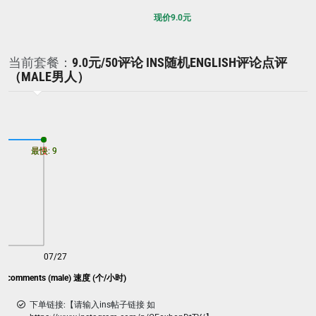
现价
9.0
元
当前套餐：
9.0元/50评论 INS随机ENGLISH评论点评
（MALE男人）
最慢: 9
最快: 9
07/27
ish comments (male) 速度 (个/小时)
下单链接:【请输入ins帖子链接 如