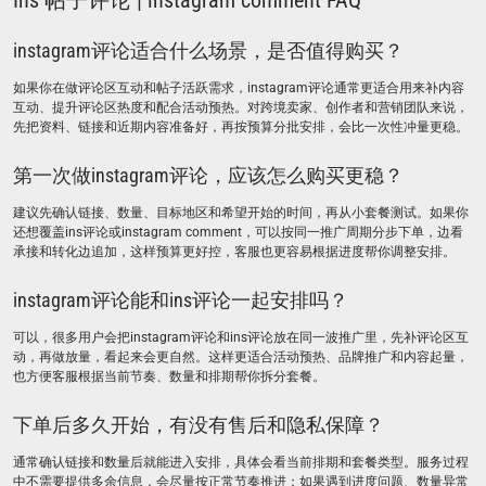
Ins 帖子评论 | instagram comment FAQ
instagram评论适合什么场景，是否值得购买？
如果你在做评论区互动和帖子活跃需求，instagram评论通常更适合用来补内容
互动、提升评论区热度和配合活动预热。对跨境卖家、创作者和营销团队来说，
先把资料、链接和近期内容准备好，再按预算分批安排，会比一次性冲量更稳。
第一次做instagram评论，应该怎么购买更稳？
建议先确认链接、数量、目标地区和希望开始的时间，再从小套餐测试。如果你
还想覆盖ins评论或instagram comment，可以按同一推广周期分步下单，边看
承接和转化边追加，这样预算更好控，客服也更容易根据进度帮你调整安排。
instagram评论能和ins评论一起安排吗？
可以，很多用户会把instagram评论和ins评论放在同一波推广里，先补评论区互
动，再做放量，看起来会更自然。这样更适合活动预热、品牌推广和内容起量，
也方便客服根据当前节奏、数量和排期帮你拆分套餐。
下单后多久开始，有没有售后和隐私保障？
通常确认链接和数量后就能进入安排，具体会看当前排期和套餐类型。服务过程
中不需要提供多余信息，会尽量按正常节奏推进；如果遇到进度问题、数量异常