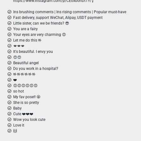
https://www.instagram.com/p/CEoxbonDtTY/】
Ins brushing comments | Ins rising comments | Popular must-have
Fast delivery, support WeChat, Alipay, USDT payment
Little sister, can we be friends? 😎
You are a fairy
Your eyes are very charming 😍
Let me do this 🤟
💋💋💋
It's beautiful. I envy you
😍😍
Beautiful angel
Do you work in a hospital?
🤟🤟🤟🤟🤟🤟
❤️
😍😍😍😍😍😍
so hot
My fav pose!! 🤩
She is so pretty
Baby
Cute ❤️❤️❤️
Wow you look cute
Love it
🙌