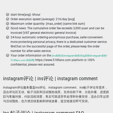
start time(avg): 6hour
Order execution speed (average): 216/day [avg]
Maximum order quantity: (max_order) (same link sum)
Good news: The cumulative order fee exceeds 3,000 yuan and can be
invoiced (VAT general electronic general invoice)
24-hour automatic ordering-anonymous purchase, safer-convenient-
more protecting personal privacy, there is a dedicated customer service
WeChat on the successful page of the order, please keep the order
number for after-sales service.
Your order information on the
[ins刷粉丝|instagram刷粉丝|ig刷粉|instagram刷粉 -
https://www.518fans.com platform is 100%
518fans.com 刷粉网]
confidential, please rest assured.
instagram评论 | ins评论 | instagram comment
instagram评论服务覆盖ins评论、instagram comment、ins帖子评论等需求，
适合评论区互动、帖子活跃和活动预热场景。支持自助下单、分批补量、进度跟
踪与客服对接，付款流程清楚，售后可跟进异常处理和补量安排，适合日常运营
与活动预热，也方便后续复购和持续放量，提交链接后即可安排。