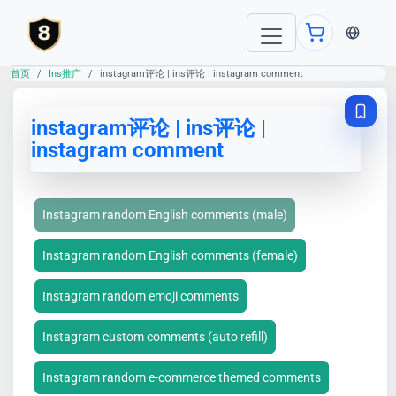
当前语言：E
首页
Ins推广
instagram评论 | ins评论 | instagram comment
instagram评论 | ins评论 |
instagram comment
Instagram random English comments (male)
Instagram random English comments (female)
Instagram random emoji comments
Instagram custom comments (auto refill)
Instagram random e-commerce themed comments