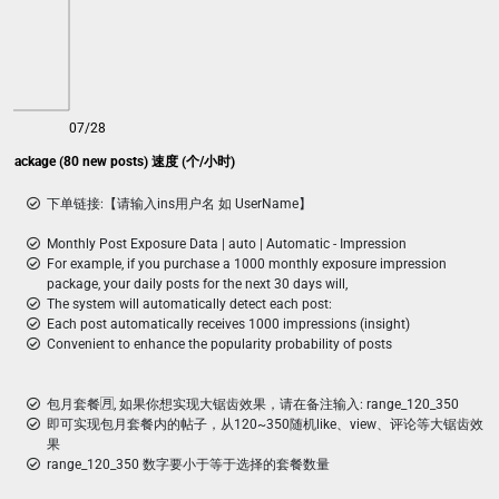
07/28
ns package (80 new posts) 速度 (个/小时)
下单链接:【请输入ins用户名 如 UserName】
Monthly Post Exposure Data | auto | Automatic - Impression
For example, if you purchase a 1000 monthly exposure impression
package, your daily posts for the next 30 days will,
The system will automatically detect each post:
Each post automatically receives 1000 impressions (insight)
Convenient to enhance the popularity probability of posts
包月套餐🈷️, 如果你想实现大锯齿效果，请在备注输入: range_120_350
即可实现包月套餐内的帖子，从120~350随机like、view、评论等大锯齿效
果
range_120_350 数字要小于等于选择的套餐数量