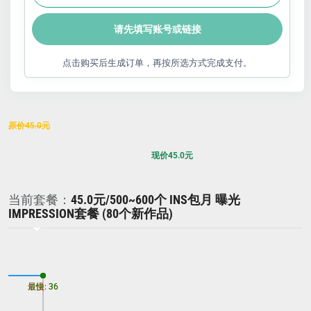
请先填写账号或链接
点击购买后生成订单，再按所选方式完成支付。
原价
45.0
元
现价
45.0
元
当前套餐：
45.0元/500~600个 INS包月 曝光
IMPRESSION套餐 (80个新作品)
最慢: 36
最快: 36