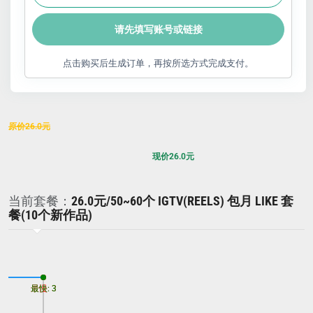
请先填写账号或链接
点击购买后生成订单，再按所选方式完成支付。
原价
26.0
元
现价
26.0
元
当前套餐：
26.0元/50~60个 IGTV(REELS) 包月 LIKE 套
餐(10个新作品)
最慢: 3
最快: 3