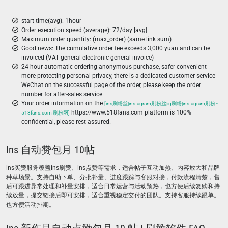
start time(avg): 1hour
Order execution speed (average): 72/day [avg]
Maximum order quantity: (max_order) (same link sum)
Good news: The cumulative order fee exceeds 3,000 yuan and can be
invoiced (VAT general electronic general invoice)
24-hour automatic ordering-anonymous purchase, safer-convenient-
more protecting personal privacy, there is a dedicated customer service
WeChat on the successful page of the order, please keep the order
number for after-sales service.
Your order information on the
[ins刷粉丝|instagram刷粉丝|ig刷粉|instagram刷粉 -
https://www.518fans.com platform is 100%
518fans.com 刷粉网]
confidential, please rest assured.
Ins 自动赞包月 10帖
ins买赞服务覆盖ins刷赞、ins点赞等需求，适合帖子互动加热、内容放大和品牌
种草场景。支持自助下单、分批补量、进度跟踪与客服对接，付款流程清楚，售
后可跟进异常处理和补量安排，适合日常运营与活动预热，也方便后续复购和持
续放量，提交链接后即可安排，适合重视稳定交付的团队。支持客服持续跟单。
也方便活动排期。