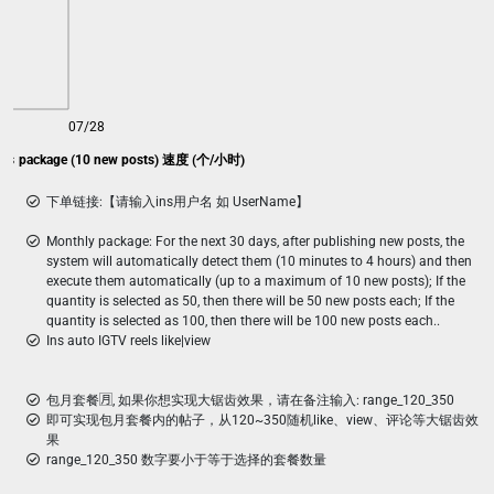
07/28
likes package (10 new posts) 速度 (个/小时)
下单链接:【请输入ins用户名 如 UserName】
Monthly package: For the next 30 days, after publishing new posts, the
system will automatically detect them (10 minutes to 4 hours) and then
execute them automatically (up to a maximum of 10 new posts); If the
quantity is selected as 50, then there will be 50 new posts each; If the
quantity is selected as 100, then there will be 100 new posts each..
Ins auto IGTV reels like|view
包月套餐🈷️, 如果你想实现大锯齿效果，请在备注输入: range_120_350
即可实现包月套餐内的帖子，从120~350随机like、view、评论等大锯齿效
果
range_120_350 数字要小于等于选择的套餐数量