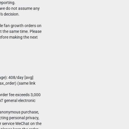
eporting.
l, we do not assume any
's decision.
le fan growth orders on
 the same time. Please
efore making the next
age): 408/day [avg]
x_order) (same link
rder fee exceeds 3,000
T general electronic
-anonymous purchase,
ting personal privacy,
r service WeChat on the