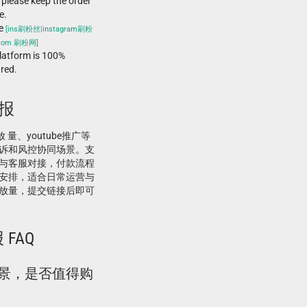
 please keep the order
e.
he
[ins刷粉丝|instagram刷粉
.com 刷粉网]
atform is 100%
ured.
举报
播放 量、youtube推广等
诉和风控协同场景。支
与客服对接，付款流程
安排，适合日常运营与
放量，提交链接后即可
 FAQ
么场景，是否值得购