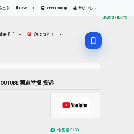
原价
270.0
元
客文章
Favorites
Order Lookup
帮助中心
现价
270.0
元
tube推广
Quora推广
个 YOUTUBE 频道举报|投诉
销售量:3630