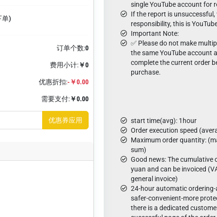
single YouTube account for r
If the report is unsuccessfu
下单)
responsibility, this is YouTube
Important Note:
✅ Please do not make multip
订单个数:
0
the same YouTube account at
complete the current order b
费用小计:
￥0
purchase.
优惠折扣:
-￥0.00
需要支付:
￥0.00
优惠券应用
start time(avg): 1hour
Order execution speed (aver
Maximum order quantity: (ma
sum)
Good news: The cumulative o
yuan and can be invoiced (VA
general invoice)
24-hour automatic ordering
safer-convenient-more protec
there is a dedicated custome