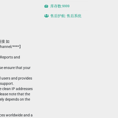
库存数:9999
售后护航: 售后系统
链接 如
channel/****】
 Reports and
se ensure that your
l users and provides
 support.
se clean IP addresses
lease note that the
tely depends on the
urces worldwide and a