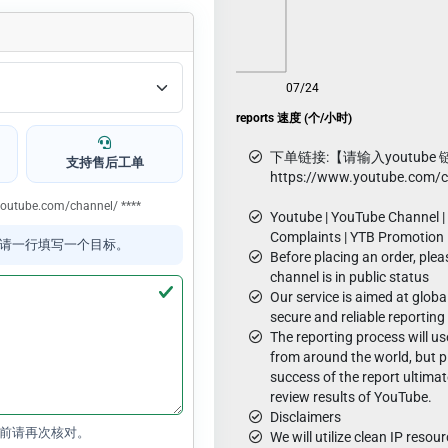
08/06
07/24
YouTube channel reports 速度 (个/小时)
下单链接:【请输入youtube 
支持售后工单
https://www.youtube.com/
.youtube.com/channel/ ****
Youtube | YouTube Channel |
Complaints | YTB Promotion
请一行填写一个目标。
Before placing an order, plea
channel is in public status
Our service is aimed at globa
secure and reliable reporting
The reporting process will u
from around the world, but p
success of the report ultima
review results of YouTube.
Disclaimers
前请再次核对。
We will utilize clean IP reso