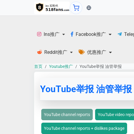
当前语言：English
Ins推广
Facebook推广
Tel
Reddit推广
优惠推广
首页
Youtube推广
YouTube举报 油管举报
YouTube举报 油管举报
YouTube channel reports
YouTube video repo
YouTube channel reports + dislikes package