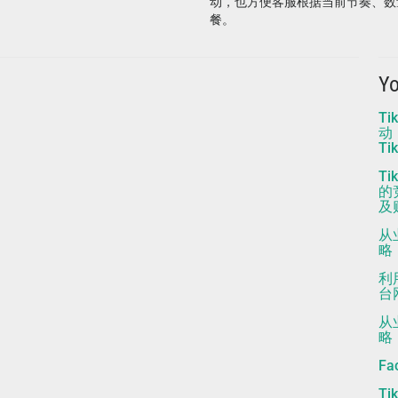
动，也方便客服根据当前节奏、数
餐。
Y
Ti
动
Ti
T
的
及
从
略
利
台
从
略
F
Ti