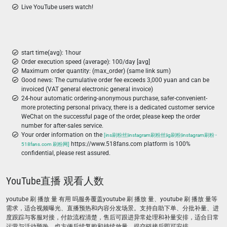
Live YouTube users watch!
start time(avg): 1hour
Order execution speed (average): 100/day [avg]
Maximum order quantity: (max_order) (same link sum)
Good news: The cumulative order fee exceeds 3,000 yuan and can be
invoiced (VAT general electronic general invoice)
24-hour automatic ordering-anonymous purchase, safer-convenient-
more protecting personal privacy, there is a dedicated customer service
WeChat on the successful page of the order, please keep the order
number for after-sales service.
Your order information on the
[ins刷粉丝|instagram刷粉丝|ig刷粉|instagram刷粉 -
https://www.518fans.com platform is 100%
518fans.com 刷粉网]
confidential, please rest assured.
YouTube直播 观看人数
youtube 刷 播放 量 有用 吗​服务覆盖youtube 刷 播放 量​、youtube 刷 播放 量等
需求，适合视频曝光、直播预热和内容分发场景。支持自助下单、分批补量、进
度跟踪与客服对接，付款流程清楚，售后可跟进异常处理和补量安排，适合日常
运营与活动预热，也方便后续复购和持续放量，提交链接后即可安排。