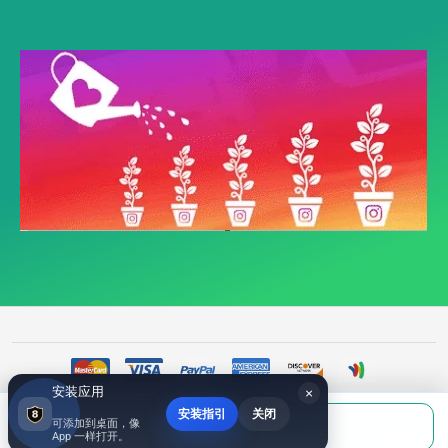
安装应用
×
安装指引
关闭
当前应付
可添加到桌面，像
填写账号后购买
©
518fans.com ins刷粉自助平台- ins买粉丝|ins涨粉|ins刷粉丝|- ins粉丝包月赞, 全都
￥0.00
App 一样打开。
有- 518fans.com
2017~2026 All Rights Reserved.