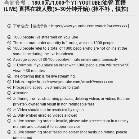
当前套餐：
180.0元/1,000个 YT|YOUTUBE|油管|直播
(LIVE) 直播在线人数(5~30分钟开始) (掉不补，慎拍)
下单链接:【链接示例：https://www.youtube.com/watch?v=xxxxxxxx】
1000 people live streamed on YouTube
The minimum order quantity is 1 order, which is 1000 people.
1000 people refer to a total of 1000 people who are not online at the
same time during the live broadcast
Average speed of 30-100 people/minute online simultaneously
✅ Example: If you place an order with 1000 people, you will receive 50
views * 30 minutes
The ordering link is for live streaming.
Link example: https://www.youtube.com/watch?v=xxxxxxxx
Processing speed: 5-30 minutes to start.
Attention
⚠️ During the live streaming process, deleting videos or videos that are
privately owned will result in non refundable fees
⚠️ Video should not be restricted by region
⚠️ Only embed enabled videos allowed
⚠️ Live streaming order is invalid, please take a screenshot in a timely
manner and upload it to support service
⚠️ Live streaming order failed, no screenshot basis, no refund, please
understand