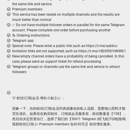
the same link and service
Premium members
This service has been tested on multiple channels and the results are
much better than normal
✅ Do not have multiple follower orders in parallel for the same Telegram
account. Please complete one order before purchasing another
📝 Ordering instructions:
Telegram app
Special note: Please enter a public link such as https://t.me/aabbcc
Invitation links are not supported, such as https://t.me/+8E6f0DY4NWE1
New/empty channel orders have a probability of being cancelled. In this
case, please send an support ticket for refund processing.
Telegram groups or channels use the same link and service to attract
followers
💡 粉丝|订阅|会员 增长小贴士📈 ：
想象一下，你的粉丝|订阅|会员列表就像你的私人花园，需要细心照料才能
茁壮成长。如果你在购买粉丝、订阅或会员服务前，粉丝数量是【158】，
然后你决定投资自己，选择了我们的【500个 Telegram |纸飞机|TG|电报|电
报群粉丝|订阅 (⭐ Premium members 包补30天)】粉丝增长服务。