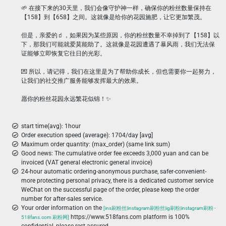
🌱 在接下来的30天里，我们会像守护神一样，确保你的粉丝数量保持在
【158】到【658】之间。这就像是给你的花园施肥，让它更加繁茂。
但是，亲爱的🧃，如果因为某些原因，你的粉丝数量不幸掉到了【158】以
下，那我们可能就爱莫能助了。这就像是花园遭遇了暴风雨，我们无法保
证能够立即恢复它往日的光彩。
💌 所以，请记得，我们在这里是为了帮助你成长，但也需要你一起努力，
让我们的社交推广服务能够发挥最大的效果。
愿你的粉丝花园永远繁花似锦！✨
start time(avg): 1hour
Order execution speed (average): 1704/day [avg]
Maximum order quantity: (max_order) (same link sum)
Good news: The cumulative order fee exceeds 3,000 yuan and can be
invoiced (VAT general electronic general invoice)
24-hour automatic ordering-anonymous purchase, safer-convenient-
more protecting personal privacy, there is a dedicated customer service
WeChat on the successful page of the order, please keep the order
number for after-sales service.
Your order information on the
[ins刷粉丝|instagram刷粉丝|ig刷粉|instagram刷粉 -
https://www.518fans.com platform is 100%
518fans.com 刷粉网]