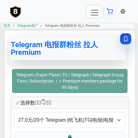
当前语言：E
首页
Telegram推广
Telegram 电报群粉丝 拉人 Premium
Telegram 电报群粉丝 拉人
Premium
Telegram | Paper Plane | TG | Telegraph | Telegraph Group
Fans | Subscription（ ⭐ Premium members package for
30 days)
✅​选择数👇🏻​​👇👇🏻​​