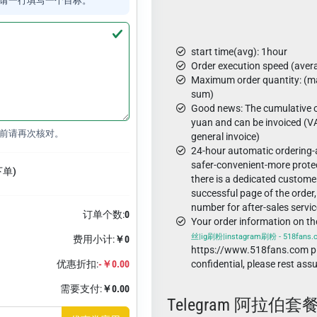
请一行填写一个目标。
start time(avg): 1hour
Order execution speed (aver
Maximum order quantity: (ma
sum)
Good news: The cumulative o
yuan and can be invoiced (VA
前请再次核对。
general invoice)
24-hour automatic ordering
safer-convenient-more protec
下单)
there is a dedicated custome
successful page of the order,
number for after-sales servic
订单个数:
0
Your order information on t
丝|ig刷粉|instagram刷粉 - 518fans
费用小计:
￥0
https://www.518fans.com pl
优惠折扣:
-￥0.00
confidential, please rest ass
需要支付:
￥0.00
Telegram 阿拉伯套