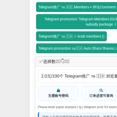
Telegram推广 ᴛɢ 🇦🇪 Members + 评论Comment 
Telegram promotion: Telegram Members [GUL
subsidy package 
Telegram推广 ᴛɢ 🇸🇦 ⭐ Arab members ()
Telegram promotion ᴛɢ🇸🇦 Auto Share Shares ⟮ A
✅​选择数👇🏻​​👇👇🏻​​
无需账号密码
订单进度可查询
Please enter paper airplane | tg | telegram post for ex