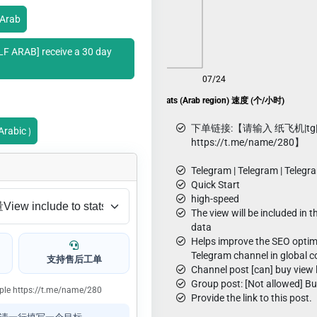
Arab
F ARAB] receive a 30 day

08/06
07/24
Telegram fake views with stats (Arab region) 速度 (个/小时)
下单链接:【请输入 纸飞机|tg
rabic ⟯
https://t.me/name/280】
Telegram | Telegram | Telegr
Quick Start
high-speed
The view will be included in th
data
Helps improve the SEO optim
Telegram channel in global c
支持售后工单
Channel post [can] buy view l
Group post: [Not allowed] Buy
ample https://t.me/name/280
Provide the link to this post.