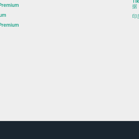
T
remium
据
um
印
remium