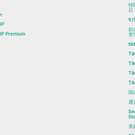
特
日
m
9
IP
如
 Premium
变
t
T
T
T
T
国
通
Se
St
美