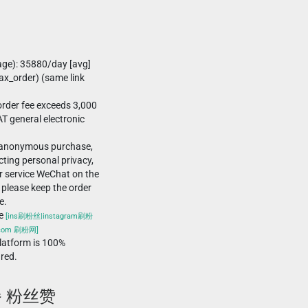
age): 35880/day [avg]
x_order) (same link
rder fee exceeds 3,000
T general electronic
-anonymous purchase,
ting personal privacy,
r service WeChat on the
 please keep the order
e.
he
[ins刷粉丝|instagram刷粉
.com 刷粉网]
atform is 100%
ured.
餐 粉丝赞