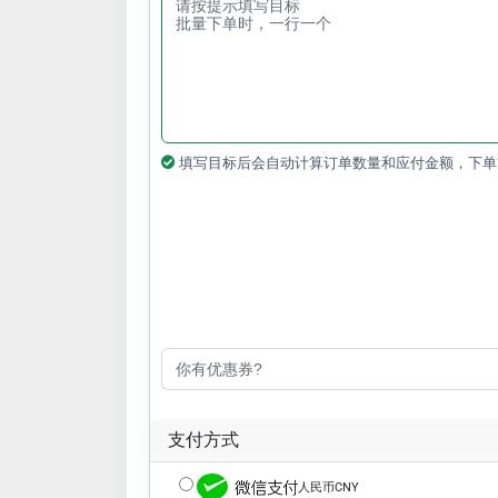
填写目标后会自动计算订单数量和应付金额，下单
支付方式
人民币CNY