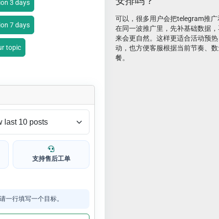
安排吗？
on 3 days
可以，很多用户会把telegram推广和
on 7 days
在同一波推广里，先补基础数据，
来会更自然。这样更适合活动预热
r topic
动，也方便客服根据当前节奏、数
餐。
支持售后工单
请一行填写一个目标。