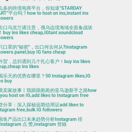
么多的跨境电商平台，你知道“STARDAY
RT”平台吗？how to host on ins,instant ins
llowers
出口乌克兰请注意，俄乌边境海域全面备战状
buy ins likes cheap,IGtant soundcloud
llowers
只口罩的“秘密”，出口何去何从?Instagram
llowers panel,buy IG fans cheap
外贸，总归遇到几个扎心客户！buy ins likes
ap,cheap ins likes
乐天的优势在哪里？50 Instagram likes,IG
es buy
境卖家故事丨我踉踉跄跄的亚马逊新手之路how
you host on IG,add likes to Instagram free
货分享：深入探秘远期信用证add likes to
tagram free,bulk IG followers
国鱼产品出口未来趋势分析Instagram 排
Instagram 点 赞,Instagram 登錄