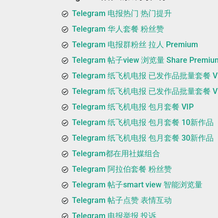
Telegram 电报热门 热门提升
Telegram 华人套餐 粉丝赞
Telegram 电报群粉丝 拉人 Premium
Telegram 帖子view 浏览量 Share Premiu
Telegram 纸飞机电报 已发作品批量套餐 V
Telegram 纸飞机电报 已发作品批量套餐 VIP
Telegram 纸飞机电报 包月套餐 VIP
Telegram 纸飞机电报 包月套餐 10新作品
Telegram 纸飞机电报 包月套餐 30新作品
Telegram都在用社媒组合
Telegram 阿拉伯套餐 粉丝赞
Telegram 帖子smart view 智能浏览量
Telegram 帖子点赞 表情互动
Telegram 电报举报 投诉