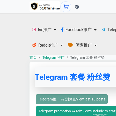
当前语言：English
Ins推广
Facebook推广
Tel
Reddit推广
优惠推广
首页
Telegram推广
Telegram 套餐 粉丝赞
Telegram 套餐 粉丝赞
Telegram推广 ᴛɢ 浏览量View last 10 posts
Telegram promotion ᴛɢ Mix views include to sta