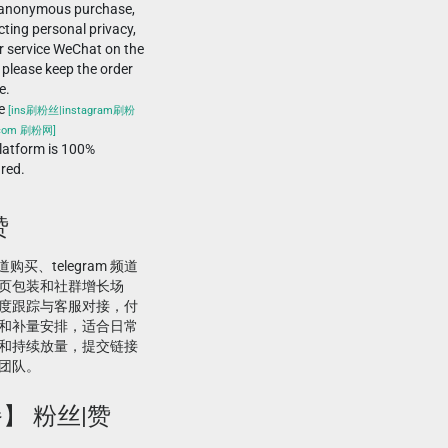
-anonymous purchase,
ting personal privacy,
r service WeChat on the
 please keep the order
e.
he
[ins刷粉丝|instagram刷粉
.com 刷粉网]
atform is 100%
ured.
赞
道购买、telegram 频道
页包装和社群增长场
度跟踪与客服对接，付
和补量安排，适合日常
和持续放量，提交链接
团队。
餐】 粉丝|赞