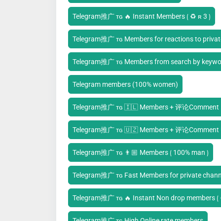
Telegram推广 ᴛɢ 🔥 Instant Members ⟮ ♻ ʀ 3 ⟯
Telegram推广 ᴛɢ Members for reactions to privat
Telegram推广 ᴛɢ Members from search by keywo
Telegram members (100% women)
Telegram推广 ᴛɢ 🇮🇱 Members + 评论Comment I
Telegram推广 ᴛɢ 🇺🇿 Members + 评论Comment 
Telegram推广 ᴛɢ 👨🏼 Members ⟮ 100% man ⟯
Telegram推广 ᴛɢ Fast Members for private channe
Telegram推广 ᴛɢ 🔥 Instant Non drop members ⟮ 
Telegram推广 ᴛɢ High Online rate members