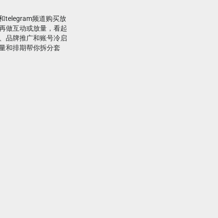
telegram频道购买放
再做互动或放量，看起
、品牌推广和账号冷启
量和排期帮你拆分套