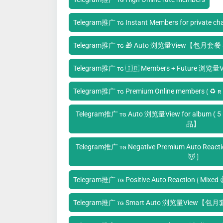
Telegram推广 ᴛɢ Instant Members for private ch
Telegram推广 ᴛɢ 🎁 Auto 浏览量View【包月
Telegram推广 ᴛɢ 🇮🇷 Members + Future 浏览量V
Telegram推广 ᴛɢ Premium Online members ⟮ ♻ ʀ 
Telegram推广 ᴛɢ Auto 浏览量View for album 
品】
Telegram推广 ᴛɢ Negative Premium Auto Reactio
😈 ⟯
Telegram推广 ᴛɢ Positive Auto Reaction ⟮ Mixed 👍
Telegram推广 ᴛɢ Smart Auto 浏览量View【