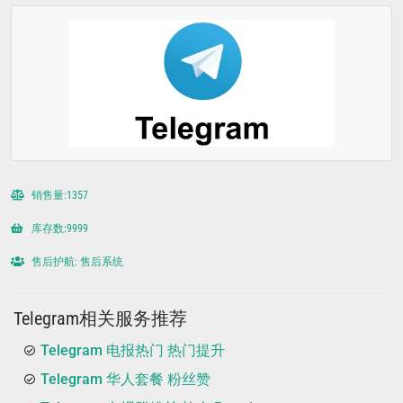
销售量:1357
库存数:9999
售后护航: 售后系统
Telegram相关服务推荐
Telegram 电报热门 热门提升
Telegram 华人套餐 粉丝赞