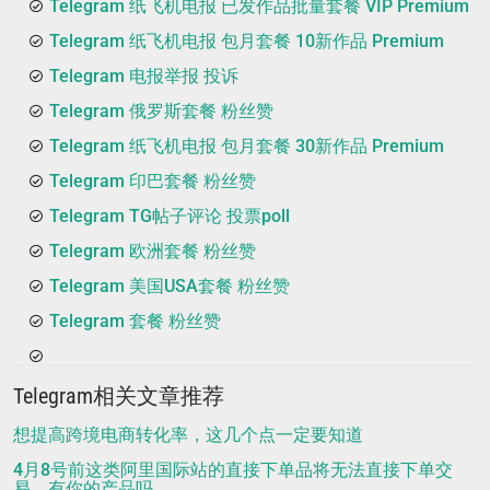
Telegram 纸飞机电报 已发作品批量套餐 VIP Premium
Telegram 纸飞机电报 包月套餐 10新作品 Premium
Telegram 电报举报 投诉
Telegram 俄罗斯套餐 粉丝赞
Telegram 纸飞机电报 包月套餐 30新作品 Premium
Telegram 印巴套餐 粉丝赞
Telegram TG帖子评论 投票poll
Telegram 欧洲套餐 粉丝赞
Telegram 美国USA套餐 粉丝赞
Telegram 套餐 粉丝赞
Telegram相关文章推荐
想提高跨境电商转化率，这几个点一定要知道
4月8号前这类阿里国际站的直接下单品将无法直接下单交
易，有你的产品吗