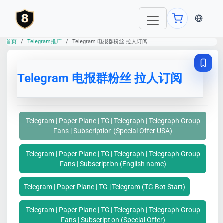
当前语言：E
首页
Telegram推广
Telegram 电报群粉丝 拉人订阅
Telegram 电报群粉丝 拉人订阅
Telegram | Paper Plane | TG | Telegraph | Telegraph Group
Fans | Subscription (Special Offer USA)
Telegram | Paper Plane | TG | Telegraph | Telegraph Group
Fans | Subscription (English name)
Telegram | Paper Plane | TG | Telegram (TG Bot Start)
Telegram | Paper Plane | TG | Telegraph | Telegraph Group
Fans | Subscription (Special Offer)