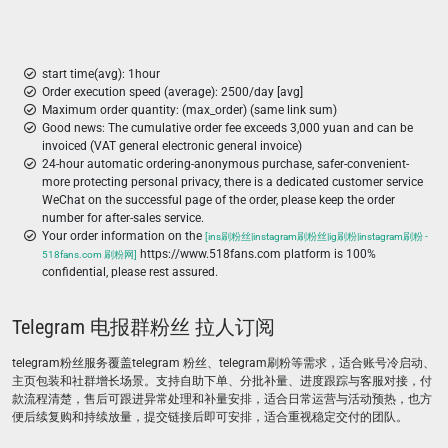
start time(avg): 1hour
Order execution speed (average): 2500/day [avg]
Maximum order quantity: (max_order) (same link sum)
Good news: The cumulative order fee exceeds 3,000 yuan and can be
invoiced (VAT general electronic general invoice)
24-hour automatic ordering-anonymous purchase, safer-convenient-
more protecting personal privacy, there is a dedicated customer service
WeChat on the successful page of the order, please keep the order
number for after-sales service.
Your order information on the
[ins刷粉丝|instagram刷粉丝|ig刷粉|instagram刷粉 -
https://www.518fans.com platform is 100%
518fans.com 刷粉网]
confidential, please rest assured.
Telegram 电报群粉丝 拉人订阅
telegram粉丝服务覆盖telegram 粉丝、telegram刷粉等需求，适合账号冷启动、
主页包装和社群增长场景。支持自助下单、分批补量、进度跟踪与客服对接，付
款流程清楚，售后可跟进异常处理和补量安排，适合日常运营与活动预热，也方
便后续复购和持续放量，提交链接后即可安排，适合重视稳定交付的团队。