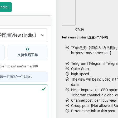
ndia ⟯
08/08
07/26
Telegram promotion ᴛɢ🇮🇳 Real views ⟮ India ⟯ 速度 (个/小时)
下单链接:【请输入 纸飞机|tg
https://t.me/name/280】
支持售后工单
Telegram | Telegram | Telegr
ample https://t.me/name/280
Quick Start
high-speed
请一行填写一个目标。
The view will be included in th
data
Helps improve the SEO optim
Telegram channel in global c
Channel post [can] buy view l
Group post: [Not allowed] Buy
Provide the link to this post.