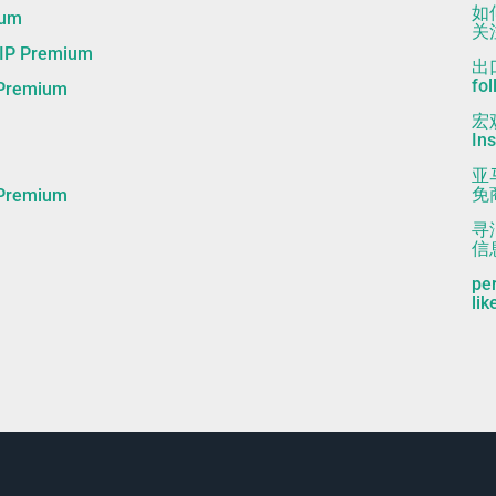
如
um
关注
 Premium
出
fo
remium
宏
In
亚
免商
remium
寻
信息
pe
lik