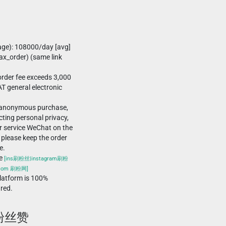
age): 108000/day [avg]
x_order) (same link
rder fee exceeds 3,000
T general electronic
-anonymous purchase,
ting personal privacy,
r service WeChat on the
 please keep the order
e.
he
[ins刷粉丝|instagram刷粉
.com 刷粉网]
atform is 100%
ured.
 粉丝赞