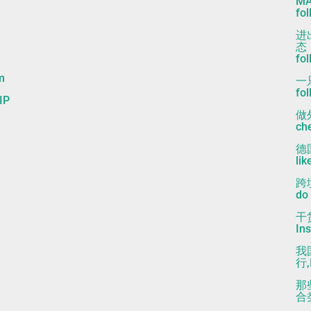
MA
fo
进
态！
fo
m
一
fo
IP
做
che
德国
lik
跨
do 
干
Ins
我
行,
那
合类