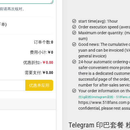
前请再次核对。
start time(avg): 1hour
下单)
Order execution speed (aver
Maximum order quantity: (ma
sum)
订单个数:
0
Good news: The cumulative o
yuan and can be invoiced (VA
费用小计:
￥0
general invoice)
24-hour automatic ordering
优惠折扣:
-￥0.00
safer-convenient-more protec
需要支付:
￥0.00
there is a dedicated custome
successful page of the order,
number for after-sales servic
优惠券应用
Your order information on t
丝|ig刷粉|instagram刷粉 - 518fans
https://www.518fans.com pl
confidential, please rest ass
Telegram 印巴套餐