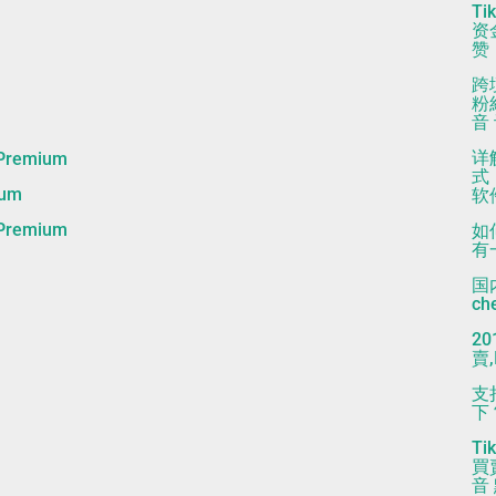
T
资
赞
跨
粉
音
详解
remium
式
um
软
remium
如
有
国
ch
2
賣,
支
下？
T
買
音