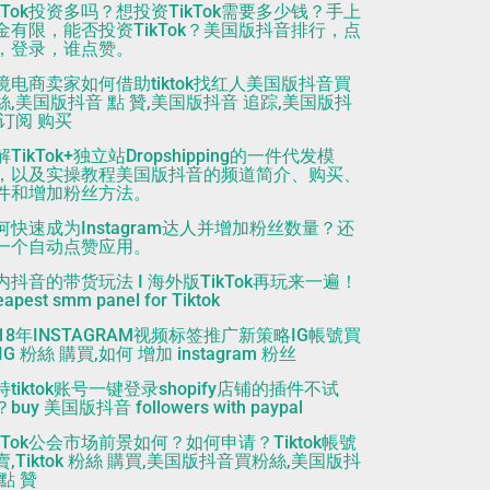
ikTok投资多吗？想投资TikTok需要多少钱？手上
金有限，能否投资TikTok？美国版抖音排行，点
，登录，谁点赞。
境电商卖家如何借助tiktok找红人美国版抖音買
絲,美国版抖音 點 贊,美国版抖音 追踪,美国版抖
 订阅 购买
TikTok+独立站Dropshipping的一件代发模
，以及实操教程美国版抖音的频道简介、购买、
件和增加粉丝方法。
何快速成为Instagram达人并增加粉丝数量？还
一个自动点赞应用。
内抖音的带货玩法 I 海外版TikTok再玩来一遍！
eapest smm panel for Tiktok
018年INSTAGRAM视频标签推广新策略IG帳號買
IG 粉絲 購買,如何 增加 instagram 粉丝
持tiktok账号一键登录shopify店铺的插件不试
buy 美国版抖音 followers with paypal
ikTok公会市场前景如何？如何申请？Tiktok帳號
賣,Tiktok 粉絲 購買,美国版抖音買粉絲,美国版抖
 點 贊