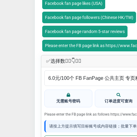
Facebook fan page likes (USA)
Facebook fan page followers (Chinese HK/TW)
Facebook fan page random 5-star reviews
Please enter the FB page link as https://www
✅​选择数👇🏻​​👇👇🏻​​
无需账号密码
订单进度可查询
Please enter the FB page link as follows https://www
请按上方提示填写目标账号或内容链接；批量下单