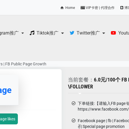
Home
VIP卡密 | 代理合作
博
egram推广
Tiktok推广
Twitter推广
You
s | FB Public Page Growth
当前套餐：
6.0元/100个 
\FOLLOWER
age
下单链接:【请输入FB page 
https://www.facebook.co
age likes
Facebook page | fb | Faceboo
✌️| Special page promotion