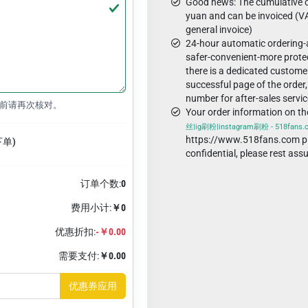
Good news: The cumulative o
yuan and can be invoiced (VA
general invoice)
24-hour automatic ordering
safer-convenient-more protec
there is a dedicated custome
successful page of the order,
number for after-sales servic
前请再次核对。
Your order information on t
丝|ig刷粉|instagram刷粉 - 518fans
https://www.518fans.com pl
下单)
confidential, please rest ass
订单个数:
0
费用小计:
￥0
优惠折扣:
-￥0.00
需要支付:
￥0.00
优惠券应用