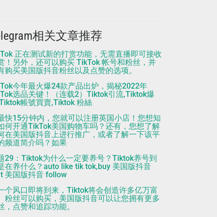
elegram相关文章推荐
ikTok 正在测试新的打赏功能，无需直播即可接收
赏！另外，还可以购买 TikTok 帐号和粉丝，并
有购买美国版抖音粉丝以及点赞的选项。
ikTok今年最火爆24款产品出炉，揭秘2022年
kTok选品关键！（连载2）Tiktok引流,Tiktok爆
Tiktok帳號買賣,Tiktok 粉絲
最快15分钟内，您就可以注册英国小店！您想知
如何开通TikTok美国购物车吗？还有，您想了解
何在美国版抖音上进行推广，或者了解一下该平
的频道简介吗？如果
题29：Tiktok为什么一定要养号？Tiktok养号到
在养什么？auto like tik tok,buy 美国版抖音
nt 美国版抖音 follow
一个风口即将到来，Tiktok将会创造许多亿万富
。粉丝可以购买，美国版抖音可以让您拥有更多
丝，点赞和追踪功能。