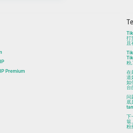
T
T
打
且
m
T
Ti
IP
粉,
 Premium
在
道
如
台
问
底是
ta
下
翁
粉