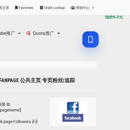
原价
6.0
元
客文章
Favorites
Order Lookup
帮助中心
现价
6.0
元
tube推广
Quora推广
FB FANPAGE 公共主页 专页粉丝|追踪
链接 如
m/pagename】
k page Followers ✌️✌️