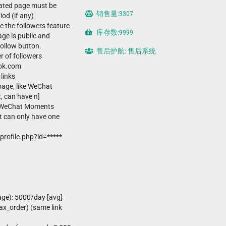
cated page must be
销售量:3307
od (if any)
e the followers feature
库存数:9999
age is public and
Follow button.
售后护航: 售后系统
r of followers
ook.com
links
age, like WeChat
t, can have n]
e WeChat Moments
 can only have one
rofile.php?id=*****
age): 5000/day [avg]
x_order) (same link