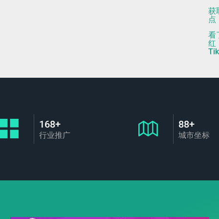
获
点！
看
红
T
168+
88+
行业推广
城市坐标