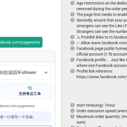
Age restrictions on the dedi
removed during the order peri
The page first needs to enabl
Secondly, ensure that your p
strangers can see the Like | 
Strangers can see the numbe
⚠️ Prohibit links to m.faceb
.facebook.com/pagename
✅ Allow www.facebook.com 
Facebook page public homep
official account [1 fb accoun
Facebook profile， Just lik
where one Facebook account
Profile link reference:
https://www.facebook.com/p
支持售后工单
start time(avg): 1hour
.facebook.com/pagename
Order execution speed (aver
Maximum order quantity: (ma
请一行填写一个目标。
sum)