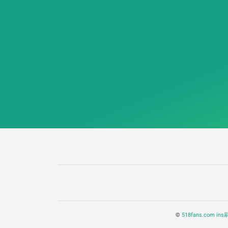
©
518fans.com i