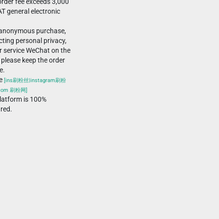
rder fee exceeds 3,000
T general electronic
-anonymous purchase,
ting personal privacy,
r service WeChat on the
 please keep the order
e.
he
[ins刷粉丝|instagram刷粉
.com 刷粉网]
atform is 100%
ured.