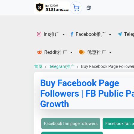
当前语言：English
Ins推广
Facebook推广
Tel
Reddit推广
优惠推广
首页
Telegram推广
Buy Facebook Page Follower
Buy Facebook Page
Followers | FB Public P
Growth
Facebook fan page followers
Facebook fan p