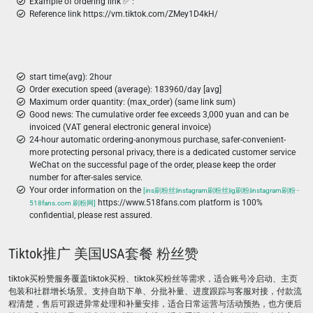
Example of ordering link ✅ :
Reference link https://vm.tiktok.com/ZMey1D4kH/
start time(avg): 2hour
Order execution speed (average): 183960/day [avg]
Maximum order quantity: (max_order) (same link sum)
Good news: The cumulative order fee exceeds 3,000 yuan and can be
invoiced (VAT general electronic general invoice)
24-hour automatic ordering-anonymous purchase, safer-convenient-
more protecting personal privacy, there is a dedicated customer service
WeChat on the successful page of the order, please keep the order
number for after-sales service.
Your order information on the
[ins刷粉丝|instagram刷粉丝|ig刷粉|instagram刷粉 -
https://www.518fans.com platform is 100%
518fans.com 刷粉网]
confidential, please rest assured.
Tiktok推广 美国USA套餐 粉丝赞
tiktok买粉赞服务覆盖tiktok买粉、tiktok买粉丝等需求，适合账号冷启动、主页
包装和社群增长场景。支持自助下单、分批补量、进度跟踪与客服对接，付款流
程清楚，售后可跟进异常处理和补量安排，适合日常运营与活动预热，也方便后