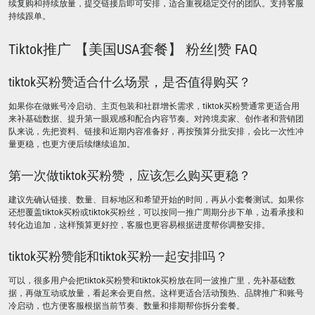
续复购和持续放量，提交链接后即可安排，适合重视稳定交付的团队。支持客服
持续跟单。
Tiktok推广 【美国USA套餐】 粉丝|赞 FAQ
tiktok买粉赞适合什么场景，是否值得购买？
如果你在做账号冷启动、主页包装和社群增长需求，tiktok买粉赞通常更适合用
来补基础数据、提升第一眼观感和配合内容节奏。对跨境卖家、创作者和营销团
队来说，先把资料、链接和近期内容准备好，再按预算分批安排，会比一次性冲
量更稳，也更方便后续继续追加。
第一次做tiktok买粉赞，应该怎么购买更稳？
建议先确认链接、数量、目标地区和希望开始的时间，再从小套餐测试。如果你
还想覆盖tiktok买粉或tiktok买粉丝，可以按同一推广周期分步下单，边看承接和
转化边追加，这样预算更好控，客服也更容易根据进度帮你调整安排。
tiktok买粉赞能和tiktok买粉一起安排吗？
可以，很多用户会把tiktok买粉赞和tiktok买粉放在同一波推广里，先补基础数
据，再做互动或放量，看起来会更自然。这样更适合活动预热、品牌推广和账号
冷启动，也方便客服根据当前节奏、数量和排期帮你拆分套餐。