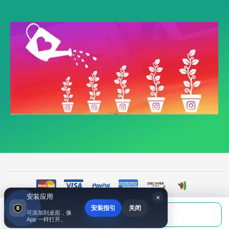
安装应用
×
安装指引
关闭
当前应付
可添加到桌面，像
填写账号后购买
©
518fans.com ins刷粉自助平台- ins买粉丝|ins涨粉|ins刷粉丝|- ins粉丝包月赞, 全都
￥0.00
App 一样打开。
有- 518fans.com
2017~2026 All Rights Reserved.