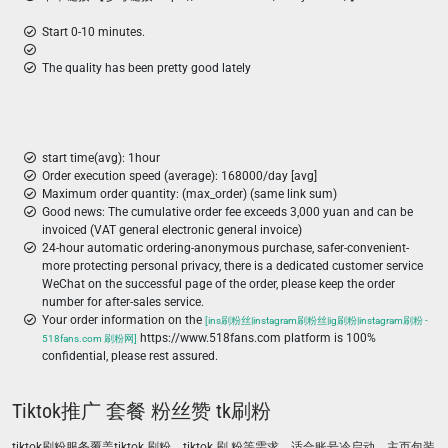
Start 0-10 minutes.
The quality has been pretty good lately
start time(avg): 1hour
Order execution speed (average): 168000/day [avg]
Maximum order quantity: (max_order) (same link sum)
Good news: The cumulative order fee exceeds 3,000 yuan and can be
invoiced (VAT general electronic general invoice)
24-hour automatic ordering-anonymous purchase, safer-convenient-
more protecting personal privacy, there is a dedicated customer service
WeChat on the successful page of the order, please keep the order
number for after-sales service.
Your order information on the
[ins刷粉丝|instagram刷粉丝|ig刷粉|instagram刷粉 -
https://www.518fans.com platform is 100%
518fans.com 刷粉网]
confidential, please rest assured.
Tiktok推广 套餐 粉丝赞 tk刷粉
tiktok刷粉服务覆盖tiktok 刷粉、tiktok 刷 粉等需求，适合账号冷启动、主页包装