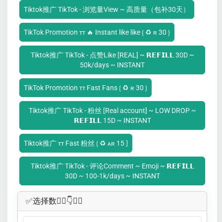
Tiktok推广 TikTok - 浏览量View ~ 高质量（包补30天）
TikTok Promotion ᴛᴛ 🔥 Instant like like ⟮ ♻ ʀ 30 ⟯
Tiktok推广 TikTok - 点赞Like [REAL] ~ 𝗥𝗘𝗙𝗜𝗟𝗟 30D ~
50k/days ~ INSTANT
TikTok Promotion ᴛᴛ Fast Fans ⟮ ♻ ʀ 30 ⟯
Tiktok推广 TikTok - 粉丝 [Real account] ~ LOW DROP ~
𝗥𝗘𝗙𝗜𝗟𝗟 15D ~ INSTANT
Tiktok推广 ᴛᴛ Fast 粉丝 ⟮ ♻ ᴀʀ 15 ⟯
Tiktok推广 TikTok - 评论Comment ~ Emoji ~ 𝗥𝗘𝗙𝗜𝗟𝗟
30D ~ 100-1k/days ~ INSTANT
✅​选择数👇🏻​​👇👇🏻​​