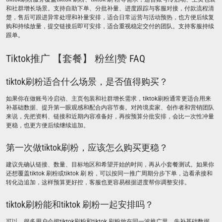
和社群增长场景。支持自助下单、分批补量、进度跟踪与客服对接，付款流程清
楚，售后可跟进异常处理和补量安排，适合日常运营与活动预热，也方便后续复
购和持续放量，提交链接后即可安排，适合重视稳定交付的团队。支持客服持续
跟单。
Tiktok推广 【套餐】 粉丝|赞 FAQ
tiktok刷粉适合什么场景，是否值得购买？
如果你在做账号冷启动、主页包装和社群增长需求，tiktok刷粉通常更适合用来
补基础数据、提升第一眼观感和配合内容节奏。对跨境卖家、创作者和营销团队
来说，先把资料、链接和近期内容准备好，再按预算分批安排，会比一次性冲量
更稳，也更方便后续继续追加。
第一次做tiktok刷粉，应该怎么购买更稳？
建议先确认链接、数量、目标地区和希望开始的时间，再从小套餐测试。如果你
还想覆盖tiktok 刷粉或tiktok 刷 粉，可以按同一推广周期分步下单，边看承接和
转化边追加，这样预算更好控，客服也更容易根据进度帮你调整安排。
tiktok刷粉能和tiktok 刷粉一起安排吗？
可以，很多用户会把tiktok刷粉和tiktok 刷粉放在同一波推广里，先补基础数据，