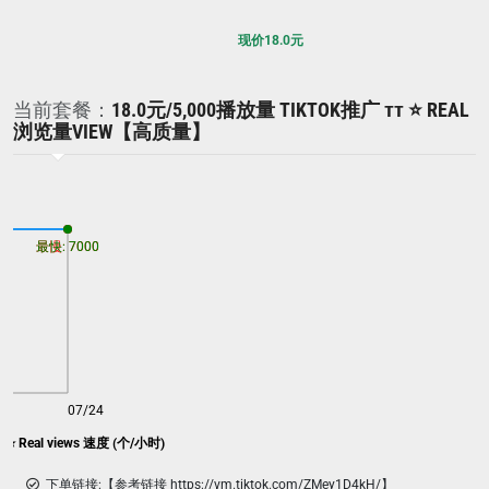
现价
18.0
元
当前套餐：
18.0元/5,000播放量 TIKTOK推广 ᴛᴛ ⭐ REAL
浏览量VIEW【高质量】
最慢: 7000
最快: 7000
07/24
TikTok Promotion ᴛᴛ ⭐ Real views 速度 (个/小时)
下单链接:【参考链接 https://vm.tiktok.com/ZMey1D4kH/】