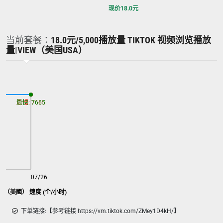
现价
18.0
元
当前套餐：
18.0元/5,000播放量 TIKTOK 视频浏览播放
量|VIEW（美国USA）
最慢: 7665
最快: 7665
07/26
覽量（美國） 速度 (个/小时)
下单链接:【参考链接 https://vm.tiktok.com/ZMey1D4kH/】