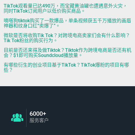
TikTok观看量已达490万，而宝藏黄油罐也遭遇意外火灾，
同时TikTok订阅用户以低价购买商品。
嘀嗒狗tiktok购买了一款爆品，单条视频获五千万播放的画眉
神器和纹身口红“卖爆了”。
微软是否将收购Tik Tok？对跨境电商卖家们会有什么影响？
Tik Tok粉丝的购买行为。
目前是否还来得及做Tiktok？Tiktok作为跨境电商是否还有机
会？$1即可购买Soundcloud播放量。
有哪些衍生的创业项目基于TikTok？TikTok爆粉的项目有哪
些？
6000+
服务客户