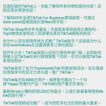
在国际版的TikTok上，你能了解到所有你想知道的内容！这
款应用非常受欢迎。
了解2022年全球TikTok For Business营销趋势，可通过
smm panel或美国版抖音likes等手段。
TikTok Shop举办年末盛会：许昌假发荣获麻将比赛胜利，
Top3跨境卖家和达人现身曝光其在TikTok拥有的粉丝。
你为什么还在使用传统方式推广TikTok账号？这就是为什么
你在smmfollows无法赢得更多订单的原因。
祝开年大吉！TikTok英国小店现已降低申请门槛，此刻如何
快速入驻TikTok并进行跨境销售？同时，也可以使用TikTok
来增加粉丝。
TikTok发布了名为“CommunityTok”的新促销活动，旨在强调
应用程序中的亚文化参与度，推广TikTok。
TikTok每月有4000万用户，俄罗斯也推出了一个叫
做"Yappy"的替代产品。TikTok的用户量也在增加。
最新tik tok火爆的款款LED灯饰盘点，让我们来看看嘀嗒狗tik
tok的排行榜。
TikTok短视频成功推广，成为西班牙社交应用的最大赢家。