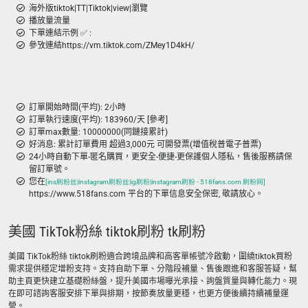
海外版tiktok|TT|Tiktok|view|瀏覽
播放量流量
下單連結示例 ✅ :
參攷連結https://vm.tiktok.com/ZMey1D4kH/
訂單開始時間(平均): 2小時
訂單執行速度(平均): 183960/天 [參考]
訂單max數量: 10000000(同鏈接累計)
好消息: 累計訂單費用 超過3,000元 可開發票(增值稅普電子普票)
24小時自動下單-匿名購買，更安全-便捷-更保護個人隱私，售後服務請保
留訂單號。
您在
[ins刷粉丝|instagram刷粉丝|ig刷粉|instagram刷粉 - 518fans.com 刷粉网]
https://www.518fans.com 平台的下單信息安全保密, 敬請放心。
美國 TikTok粉絲 tiktok刷粉 tk刷粉
美國 TikTok粉絲 tiktok刷粉適合跨境品牌和高客單帳號冷啟動，圍繞tiktok買粉
需求提供穩定增粉支持。支持自助下單、分階段補量、售後跟進和客服答疑，幫
助主頁更快建立基礎粉絲盤，提升美國市場曝光承接、詢盤質量與轉化能力。現
在即可諮詢客服安排下單與排期，按節奏放量更穩，也更方便後續持續補量運
營。