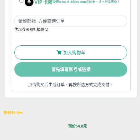
使用www.518fans.com充值卡，折上折实惠价！
优惠券🎁随机掉落😍
加入购物车
请先填写账号或链接
点击购买后生成订单，再按所选方式完成支付。
原价
54.0
元
现价
54.0
元