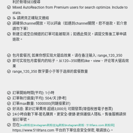
利於新增SEO搜尋
Mixed AutoReaction from Premium users for search optimize. Include to
stats.
📝 請拷貝正確貼文連結
請確保channel開放，可以評論（如遇到channel關閉，恕不退款，若介意
請勿下單）
新建立或空白頻道的訂單可能被取消；如遇此情況，請提交售後工單申請
退款。
包月套餐🈷️, 如果你想实现大锯齿效果，请在备注输入: range_120_350
即可实现包月套餐内的帖子，从120~350随机like、view、评论等大锯齿效
果
range_120_350 数字要小于等于选择的套餐数量
訂單開始時間(平均): 1小時
訂單執行速度(平均): 504/天 [參考]
訂單max數量: 1000000(同鏈接累計)
好消息: 累計訂單費用 超過3,000元 可開發票(增值稅普電子普票)
24小時自動下單-匿名購買，更安全-便捷-更保護個人隱私，售後服務請保
留訂單號。
您在
[ins刷粉丝|instagram刷粉丝|ig刷粉|instagram刷粉 - 518fans.com 刷粉网]
https://www.518fans.com 平台的下單信息安全保密, 敬請放心。